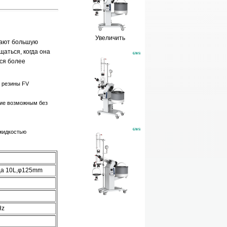
Увеличить
дают большую
аться, когда она
ся более
и резины FV
ние возможным без
 жидкостью
ца 10L,φ125mm
Hz