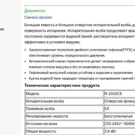
Документы:
Скачать каталог
Большая емкость и большое отверстие испарительной колбы 
ние
поверхность испарения. Испарительная колба продолжает вращ
постоянно нагревается водяной баней, растворитель испаряет
эффективно в условиях вакуума.
Запатентованная технология двойного уплотнения тефлона(PTFE) 
обеспечивает уровень отрицательного давления.
Автоматический клапан переключателя делает непрерывное собра
влияния степени вакуума и без останавливать выгонку
Тефлоновый выпускной клапан устойчив к коррозии и загрязнению
Куртка водяной бани защищает оператора от ошпаривания горячей
Технические характеристики продукта
Модель
R-1010CE
Испарительная колба
Отверстие флан
Приемная колба
5Л
Регулирование скорости
Бесступенчатая
Источник питания
220-240V~ 50/60
Общая мощность
3,8 кВт