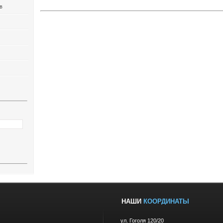
в
НАШИ
КООРДИНАТЫ
ул. Гоголя 120/20