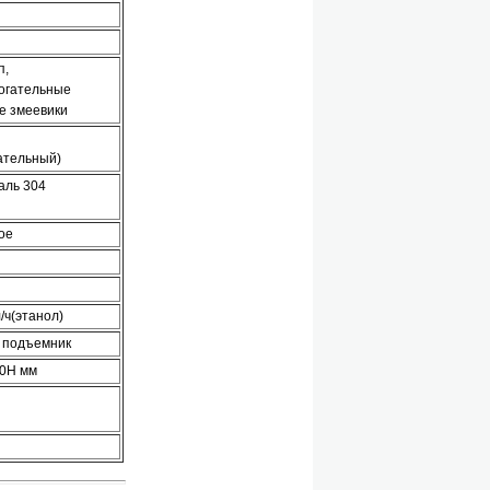
п,
огательные
е змеевики
)
ательный)
аль 304
ое
л/ч(этанол)
 подъемник
0H мм