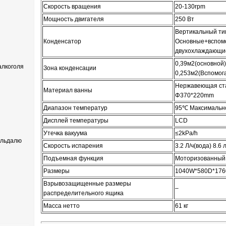
Скорость вращения
20-130rpm
Мощность двигателя
250 Вт
Вертикальный ти
Конденсатор
Основные+вспом
двухохлаждающи
0,39м2(основной
лкоголя
Зона конденсации
0,253м2(Вспомог
Нержавеющая ст
Материал ванны
Φ370*220mm
Диапазон температур
95℃ Максимальн
Дисплей температуры
LCD
Утечка вакуума
≤2kPa/h
ельдалю
Скорость испарения
3.2 Л/ч(вода) 8.6 
Подъемная функция
Моторизованный
Размеры
1040W*580D*176
Взрывозащищенные размеры
–
распределительного ящика
Масса нетто
61 кг