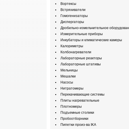
Вортексы
Встряхиватели
Гомогенизаторы
Диспергаторы
Дробильно-измельчительное оборудова
Измерительные приборы
Инкубаторы и климатические камеры
Калориметры
Колбонагреватели
Лабораторные реакторы
Лабораторные штативы
Мельницы
Мешалки
Насосы
Нитратомеры
Перекачивающие системы
Плиты нагревательные
Плотномеры
Подъемные столики
Пробоотборники
Пипетки произ-ва IKA