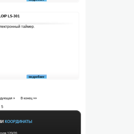
LOIP LS-301
 Электронный таймер.
подробнее
дующая »
В конец »»
 5
ШИ
КООРДИНАТЫ
оголя 120/20