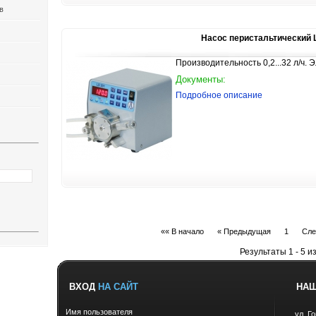
в
Насос перистальтический 
Производительность 0,2...32 л/ч.
Документы:
Подробное описание
«« В начало
« Предыдущая
1
Сле
Результаты 1 - 5 из
ВХОД
НА САЙТ
НА
Имя пользователя
ул. Г