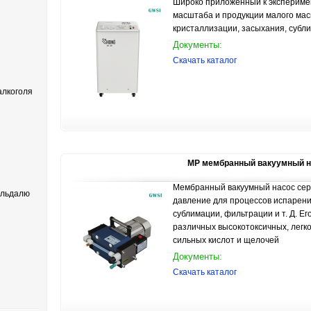
Широко приложенный к экспериме
масштаба и продукции малого мас
кристаллизации, засыхания, сублим
Документы:
Скачать каталог
лкоголя
MP мембранный вакуумный н
Мембранный вакуумный насос сер
ельдалю
давление для процессов испарени
сублимации, фильтрации и т. Д. Е
различных высокотоксичных, лег
сильных кислот и щелочей
Документы:
Скачать каталог