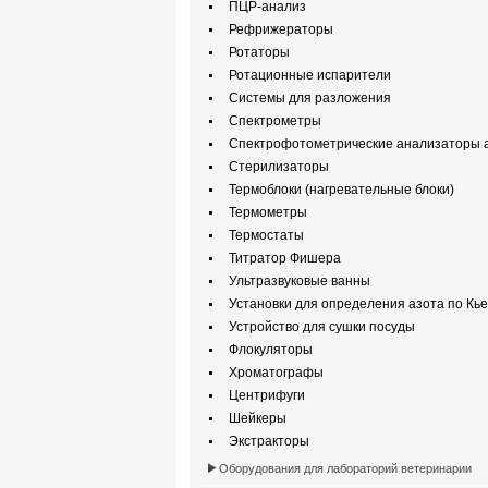
ПЦР-анализ
Рефрижераторы
Ротаторы
Ротационные испарители
Системы для разложения
Спектрометры
Спектрофотометрические анализаторы а
Стерилизаторы
Термоблоки (нагревательные блоки)
Термометры
Термостаты
Титратор Фишера
Ультразвуковые ванны
Установки для определения азота по Кь
Устройство для сушки посуды
Флокуляторы
Хроматографы
Центрифуги
Шейкеры
Экстракторы
Оборудования для лабораторий ветеринарии