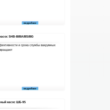
подробнее
 SHB-III/IIIA/IIIS/IIIG
ективности и срока службы вакуумных
твращают
подробнее
мный насос ШБ-95