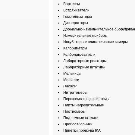
Вортексы
Встряхиватели
Гомогенизаторы
Диспергаторы
Дробильно-измельчительное оборудова
Измерительные приборы
Инкубаторы и климатические камеры
Калориметры
Колбонагреватели
Лабораторные реакторы
Лабораторные штативы
Мельницы
Мешалки
Насосы
Нитратомеры
Перекачивающие системы
Плиты нагревательные
Плотномеры
Подъемные столики
Пробоотборники
Пипетки произ-ва IKA