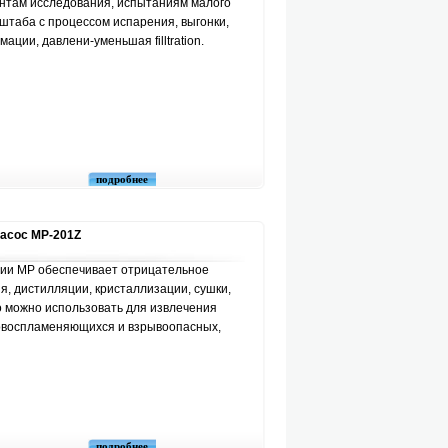
нтам исследования, испытаниям малого
штаба с процессом испарения, выгонки,
ации, давлени-уменьшая filltration.
подробнее
асос MP-201Z
ии MP обеспечивает отрицательное
я, дистилляции, кристаллизации, сушки,
го можно использовать для извлечения
ковоспламеняющихся и взрывоопасных,
подробнее