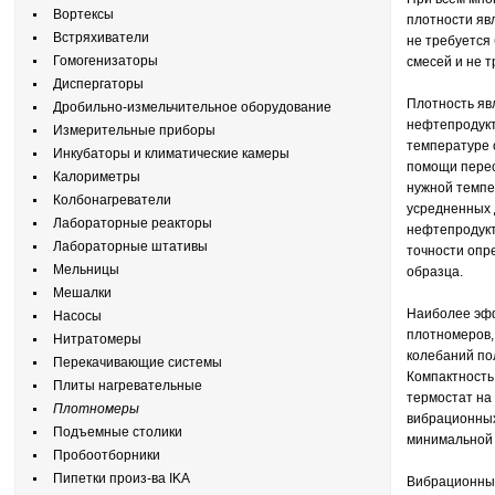
Вортексы
плотности яв
Встряхиватели
не требуется
Гомогенизаторы
смесей и не 
Диспергаторы
Плотность яв
Дробильно-измельчительное оборудование
нефтепродукт
Измерительные приборы
температуре 
Инкубаторы и климатические камеры
помощи перес
Калориметры
нужной темпе
Колбонагреватели
усредненных 
Лабораторные реакторы
нефтепродукт
Лабораторные штативы
точности опр
Мельницы
образца.
Мешалки
Наиболее эфф
Насосы
плотномеров,
Нитратомеры
колебаний по
Перекачивающие системы
Компактность
Плиты нагревательные
термостат на
Плотномеры
вибрационных
Подъемные столики
минимальной 
Пробоотборники
Пипетки произ-ва IKA
Вибрационный