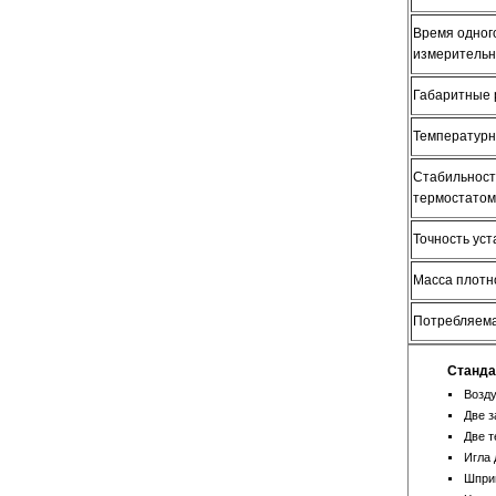
Время одног
измерительн
Габаритные
Температурн
Стабильност
термостатом
Точность ус
Масса плотн
Потребляем
Станда
Возд
Две з
Две т
Игла 
Шприц