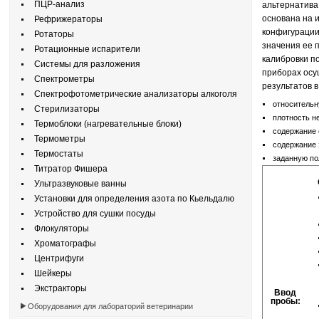
ПЦР-анализ
альтернатива
основана на 
Рефрижераторы
конфигурации
Ротаторы
значения ее 
Ротационные испарители
калибровки по
Системы для разложения
приборах осу
Спектрометры
результатов в
Спектрофотометрические анализаторы алкоголя
относительн
Стерилизаторы
плотность н
Термоблоки (нагревательные блоки)
содержание 
Термометры
содержание 
Термостаты
заданную по
Титратор Фишера
Ультразвуковые ванны
Установки для определения азота по Кьельдалю
Устройство для сушки посуды
Флокуляторы
Хроматографы
Центрифуги
Шейкеры
Экстракторы
Ввод
пробы:
Оборудования для лабораторий ветеринарии