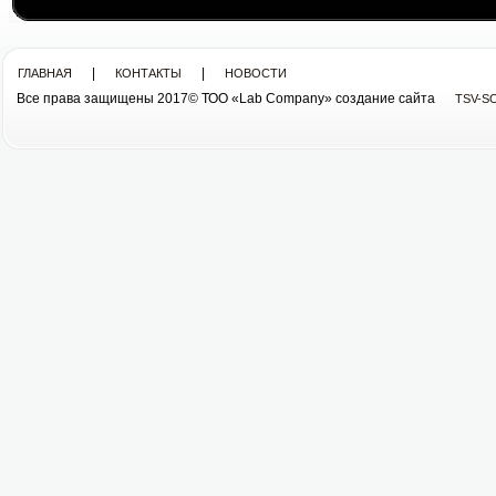
|
|
ГЛАВНАЯ
КОНТАКТЫ
НОВОСТИ
Все права защищены 2017© ТОО «Lab Company» cоздание сайта
TSV-S
Все права защищены 2013© ТОО «Lab Company»
cоздание сайта tsv-soft.kz