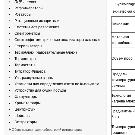
ПЦР-анализ
CycleManage
Рефрижераторы
Техническая с
Ротаторы
Ротационные испарители
Описание
Системы для разложения
Спектрометры
Материал
Спектрофотометрические анализаторы алкоголя
термоблока
Стерилизаторы
Термоблоки (нагревательные блоки)
Объем проб
Термометры
Термостаты
Титратор Фишера
Пределы
Ультразвуковые ванны
температурн
Установки для определения азота по Кьельдалю
режима
Устройство для сушки посуды
Технология
Флокуляторы
нагрева блок
Хроматографы
Центрифуги
Градиентный
Шейкеры
блок:
Экстракторы
Температурн
Оборудования для лабораторий ветеринарии
градиент