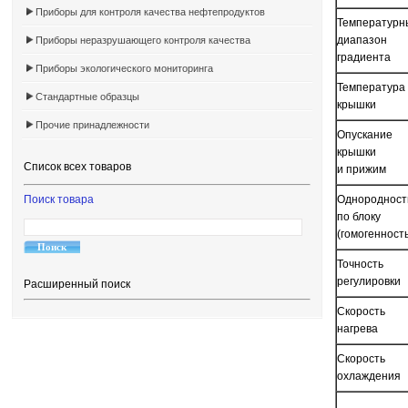
Приборы для контроля качества нефтепродуктов
Температурн
диапазон
Приборы неразрушающего контроля качества
градиента
Приборы экологического мониторинга
Температура
Стандартные образцы
крышки
Прочие принадлежности
Опускание
крышки
Список всех товаров
и прижим
Поиск товара
Однородност
по блоку
(гомогенность
Точность
регулировки
Расширенный поиск
Скорость
нагрева
Скорость
охлаждения