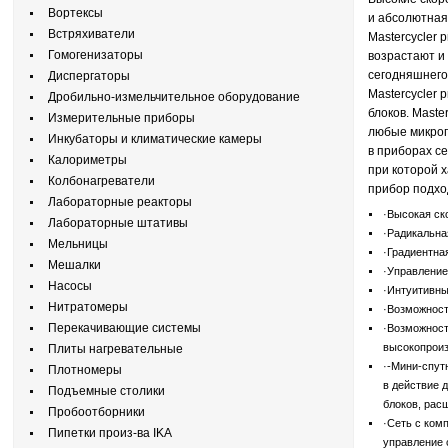
Вортексы
и абсолютная
Встряхиватели
Mastercycler 
Гомогенизаторы
возрастают и
сегодняшнего 
Диспергаторы
Mastercycler 
Дробильно-измельчительное оборудование
блоков. Maste
Измерительные приборы
любые микроп
Инкубаторы и климатические камеры
в приборах се
Калориметры
при которой х
Колбонагреватели
прибор подхо
Лабораторные реакторы
·Высокая ск
Лабораторные штативы
·Радикальна
Мельницы
·Градиентна
Мешалки
·Управление 
Насосы
·Интуитивны
Нитратомеры
·Возможност
Перекачивающие системы
·Возможност
высокопроиз
Плиты нагревательные
·-Мини-спутн
Плотномеры
в действие 
Подъемные столики
блоков, рас
Пробоотборники
·Сеть с ком
Пипетки произ-ва IKA
управление 