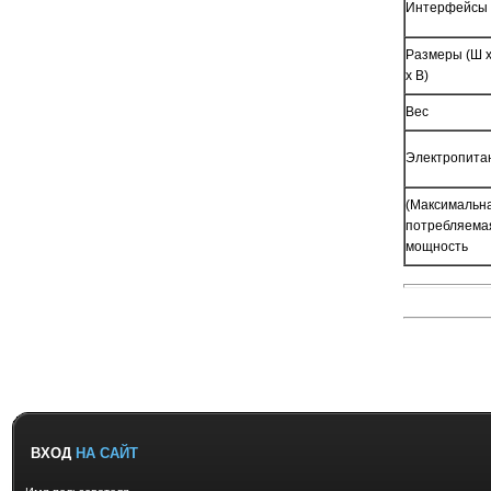
Интерфейсы
Размеры (Ш x
x В)
Вес
Электропита
(Максимальн
потребляема
мощность
ВХОД
НА САЙТ