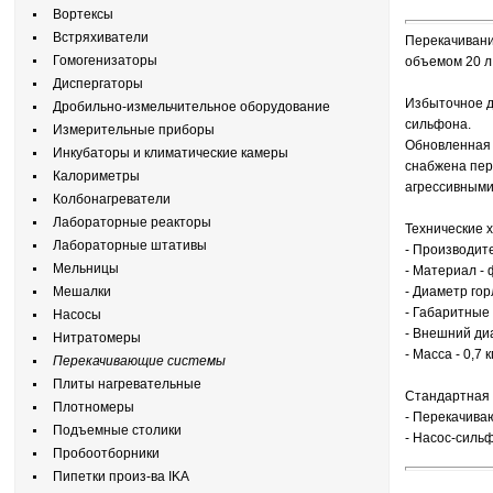
Вортексы
Встряхиватели
Перекачивани
Гомогенизаторы
объемом 20 л
Диспергаторы
Избыточное д
Дробильно-измельчительное оборудование
сильфона.
Измерительные приборы
Обновленная 
Инкубаторы и климатические камеры
снабжена пер
Калориметры
агрессивными
Колбонагреватели
Лабораторные реакторы
Технические 
Лабораторные штативы
- Производите
Мельницы
- Материал -
Мешалки
- Диаметр гор
- Габаритные 
Насосы
- Внешний диа
Нитратомеры
- Масса - 0,7 к
Перекачивающие системы
Плиты нагревательные
Стандартная 
Плотномеры
- Перекачива
Подъемные столики
- Насос-сильф
Пробоотборники
Пипетки произ-ва IKA