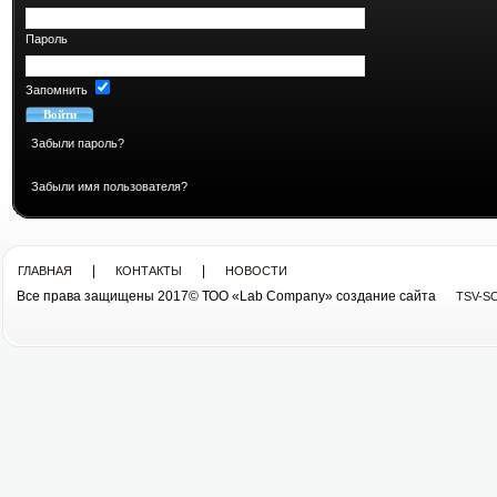
Пароль
Запомнить
Забыли пароль?
Забыли имя пользователя?
|
|
ГЛАВНАЯ
КОНТАКТЫ
НОВОСТИ
Все права защищены 2017© ТОО «Lab Company» cоздание сайта
TSV-S
Все права защищены 2013© ТОО «Lab Company»
cоздание сайта tsv-soft.kz