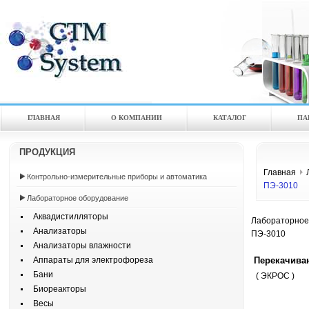
ГЛАВНАЯ
О КОМПАНИИ
КАТАЛOГ
ПА
ПРОДУКЦИЯ
Главная
Контрольно-измерительные приборы и автоматика
ПЭ-3010
Лабораторное оборудование
Аквадистилляторы
Лабораторное
Анализаторы
ПЭ-3010
Анализаторы влажности
Перекачива
Аппараты для электрофореза
Бани
( ЭКРОС )
Биореакторы
Весы