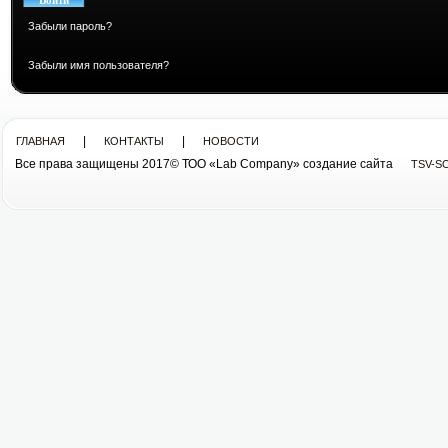
Забыли пароль?
Забыли имя пользователя?
|
|
ГЛАВНАЯ
КОНТАКТЫ
НОВОСТИ
Все права защищены 2017© ТОО «Lab Company» cоздание сайта
TSV-S
Все права защищены 2013© ТОО «Lab Company»
cоздание сайта tsv-soft.kz