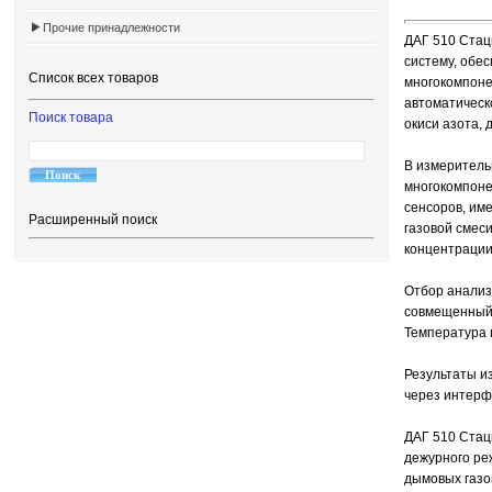
Прочие принадлежности
ДАГ 510 Стац
систему, обе
Список всех товаров
многокомпоне
автоматическо
Поиск товара
окиси азота, 
В измеритель
многокомпоне
сенсоров, им
Расширенный поиск
газовой смес
концентрации
Отбор анализ
совмещенный 
Температура 
Результаты из
через интерф
ДАГ 510 Стац
дежурного ре
дымовых газо