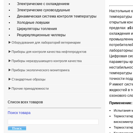
Электрические с охлаждением
Электрические суховоздушные
Настольные 
Динамическая система контроля температуры
температуры 
открытым кон
Холодные ловушки
пределах
±0.
Циркуляторы топления
охлаждения и
Рециркуляционные чиллеры
промышленных
Оборудования для лабораторий ветеринарии
потребителей
лабораторных
Приборы для контроля качества нефтепродуктов
Цифровая сис
Приборы неразрушающего контроля качества
параметры кр
нестабильнос
Приборы экологического мониторинга
температуры 
точности под
Стандартные образцы
P имеют сист
Прочие принадлежности
жидкостей в 
озонового сл
Список всех товаров
Применение:
Испытания м
Поиск товара
Термостатир
вискозиметро
Термостатир