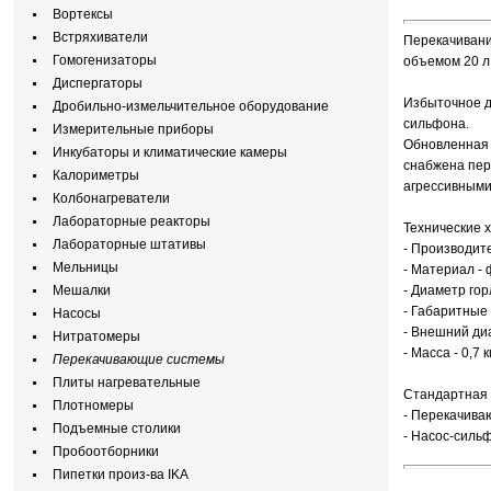
Вортексы
Встряхиватели
Перекачивани
Гомогенизаторы
объемом 20 л
Диспергаторы
Избыточное д
Дробильно-измельчительное оборудование
сильфона.
Измерительные приборы
Обновленная 
Инкубаторы и климатические камеры
снабжена пер
Калориметры
агрессивными
Колбонагреватели
Лабораторные реакторы
Технические 
Лабораторные штативы
- Производите
Мельницы
- Материал -
Мешалки
- Диаметр гор
- Габаритные 
Насосы
- Внешний диа
Нитратомеры
- Масса - 0,7 к
Перекачивающие системы
Плиты нагревательные
Стандартная 
Плотномеры
- Перекачива
Подъемные столики
- Насос-сильф
Пробоотборники
Пипетки произ-ва IKA