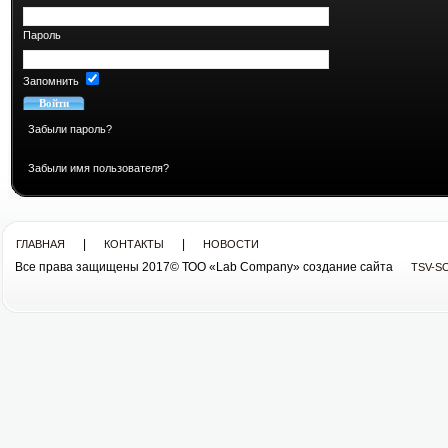
Пароль
Запомнить
Забыли пароль?
Забыли имя пользователя?
|
|
ГЛАВНАЯ
КОНТАКТЫ
НОВОСТИ
Все права защищены 2017© ТОО «Lab Company» cоздание сайта
TSV-S
Все права защищены 2013© ТОО «Lab Company»
cоздание сайта tsv-soft.kz