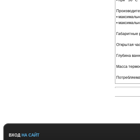
• при −30 °C
Производите
• максималь
• максималь
Габаритные 
Открытая ча
Глубина ван
Масса термо
Потребляема
ВХОД
НА САЙТ