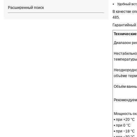
Удобный вст
Расширенный поиск
В качестве о
485.
Гарантийный 
Технические
Диапазон ре
Нестабильно
температур
Неоднородно
объёме терм
Объём ванн
Рекомендуем
Мощность ох
• при +20 °C
• при 0 °C
• при −18 °C