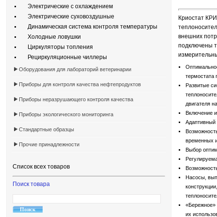
Электрические с охлаждением
Электрические суховоздушные
Криостат КРИ
Динамическая система контроля температуры
теплоносител
внешних потр
Холодные ловушки
подключены т
Циркуляторы топления
измерительны
Рециркуляционные чиллеры
Оптимальное
Оборудования для лабораторий ветеринарии
термостата 
Приборы для контроля качества нефтепродуктов
Развитые си
теплоносите
Приборы неразрушающего контроля качества
двигателя н
Включение и
Приборы экологического мониторинга
Адаптивный 
Стандартные образцы
Возможность
временных и
Прочие принадлежности
Выбор оптим
Регулируема
Список всех товаров
Возможность
Насосы, вып
Поиск товара
конструкции
теплоносите
«Бережное» 
их использо