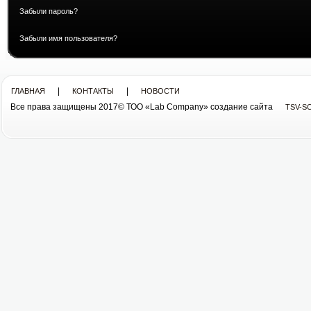
Забыли пароль?
Забыли имя пользователя?
|
|
ГЛАВНАЯ
КОНТАКТЫ
НОВОСТИ
Все права защищены 2017© ТОО «Lab Company» cоздание сайта
TSV-S
Все права защищены 2013© ТОО «Lab Company»
cоздание сайта tsv-soft.kz