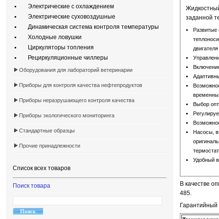
Электрические с охлаждением
Жидкостный
Электрические суховоздушные
заданной т
Динамическая система контроля температуры
Развитые 
Холодные ловушки
теплоноси
Циркуляторы топления
двигателя
Рециркуляционные чиллеры
Управлен
Включение
Оборудования для лабораторий ветеринарии
Адаптивны
Приборы для контроля качества нефтепродуктов
Возможнос
временных
Приборы неразрушающего контроля качества
Выбор опт
Регулируе
Приборы экологического мониторинга
Возможнос
Стандартные образцы
Насосы, в
оригиналь
Прочие принадлежности
термостат
Удобный в
Список всех товаров
В качестве о
Поиск товара
485.
Гарантийный 