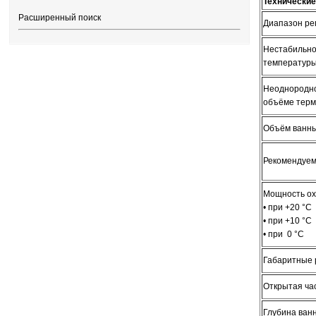
Технические
Расширенный поиск
Диапазон ре
Нестабильно
температур
Неоднородно
объёме терм
Объём ванн
Рекомендуем
Мощность ох
• при +20 °C
• при +10 °C
• при 0 °C
Габаритные 
Открытая ча
Глубина ван