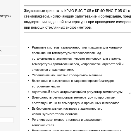
Жидкостные криостаты КРИО-ВИС-Т-05 и КРИО-ВИС-Т-05-01 с
ратуры
стеклопакетом, исключающим запотевание и обмерзание, пре
поддержания заданной температуры при проведении измерени
при помощи стеклянных вискозиметров.
Развитые системы самодиагностики и защиты для контроля
в
превышения температуры теплоносителя над
установленным значением, уровня теплоносителя в ванне,
температуры двигателя насоса, исправности нагревателей и
элементов управления ими.
Управление мощностью холодильной машины.
Включение и выключение в заданное время благодаря
встроенным часам.
Адаптивный самонастраивающийся регулятор температуры.
с
Возможность регулировать температуру по программе,
состоящей из 10-ти температурно-временных интервалов.
Выбор оптимальных настроек в зависимости от
используемого теплоносителя.
Регулируемая скорость нагрева и охлаждения
теплоносителя.
Возможность подключения внешнего датчика температуры.