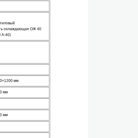
этиловый
ть охлаждающая ОЖ 40
 А-40)
0×1200 мм
0 мм
0 мм