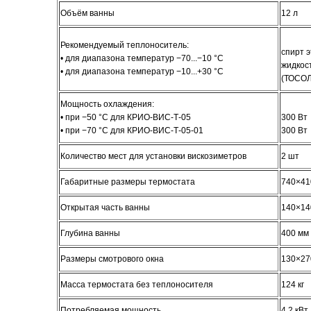
Объём ванны
12 л
Рекомендуемый теплоноситель:
спирт 
• для диапазона температур −70...−10 °С
жидкос
• для диапазона температур −10...+30 °С
(ТОСОЛ
Мощность охлаждения:
• при −50 °C для КРИО-ВИС-Т-05
300 Вт
• при −70 °C для КРИО-ВИС-Т-05-01
300 Вт
Количество мест для установки вискозиметров
2 шт
Габаритные размеры термостата
740×41
Открытая часть ванны
140×14
Глубина ванны
400 мм
Размеры смотрового окна
130×27
Масса термостата без теплоносителя
124 кг
Потребляемая мощность
4.2 кВт