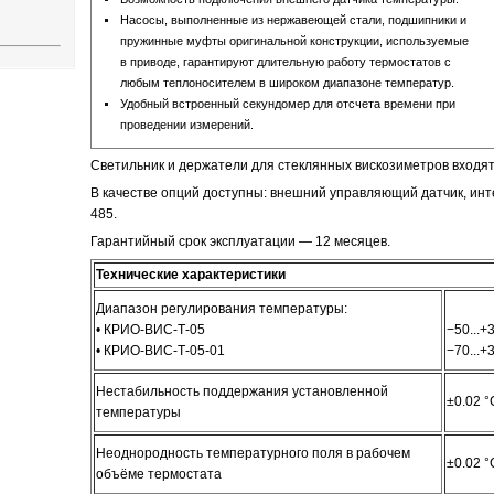
Насосы, выполненные из нержавеющей стали, подшипники и
пружинные муфты оригинальной конструкции, используемые
в приводе, гарантируют длительную работу термостатов с
любым теплоносителем в широком диапазоне температур.
Удобный встроенный секундомер для отсчета времени при
проведении измерений.
Светильник и держатели для стеклянных вискозиметров входят 
В качестве опций доступны: внешний управляющий датчик, ин
485.
Гарантийный срок эксплуатации — 12 месяцев.
Технические характеристики
Диапазон регулирования температуры:
• КРИО-ВИС-Т-05
−50...+
• КРИО-ВИС-Т-05-01
−70...+
Нестабильность поддержания установленной
±0.02 °
температуры
Неоднородность температурного поля в рабочем
±0.02 °
объёме термостата