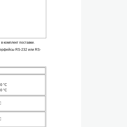
в комплект поставки.
терфейсы RS-232 или RS-
30 °С
30 °С
С
С