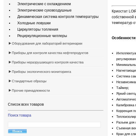
Электрические с охлаждением
Электрические суховоздушные
Криостат LOI
Динамическая система контроля температуры
собственной в
температур от
Холодные ловушки
Циркуляторы топления
Рециркуляционные чиллеры
Особенности 
Оборудования для лабораторий ветеринарии
Приборы для контроля качества нефтепродуктов
Интеллектуа
регулирован
Приборы неразрушающего контроля качества
Минимальный
Нагнетающий
Приборы экологического мониторинга
Система сам
Стандартные образцы
Независимая
Таймер;
Прочие принадлежности
Яркий свето
Автоматичес
Список всех товаров
Калибровка 
Коррекция п
Поиск товара
Теплоизолир
Разъем для 
Съемная вен
Кран для сл