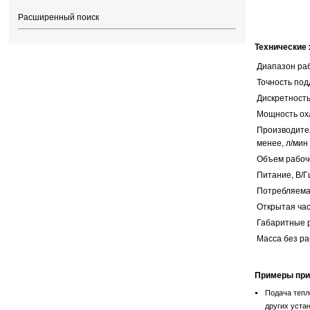
Расширенный поиск
Технические 
Диапазон раб
Точность по
Дискретность
Мощность ох
Производител
менее, л/мин
Объем рабоче
Питание, В/Г
Потребляемая
Открытая час
Габаритные 
Масса без ра
Примеры при
Подача тепл
других уста