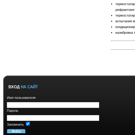
термостатир
рефрактометр
термостатир
испытания м
кондиционир
калибровка 
ВХОД
НА САЙТ
Имя пользователя
Пароль
Запомнить