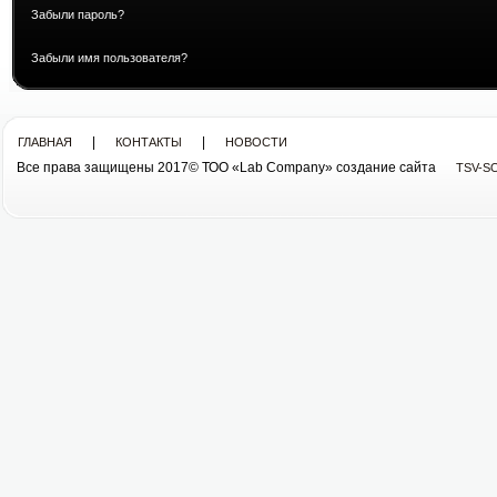
Забыли пароль?
Забыли имя пользователя?
|
|
ГЛАВНАЯ
КОНТАКТЫ
НОВОСТИ
Все права защищены 2017© ТОО «Lab Company» cоздание сайта
TSV-S
Все права защищены 2013© ТОО «Lab Company»
cоздание сайта tsv-soft.kz