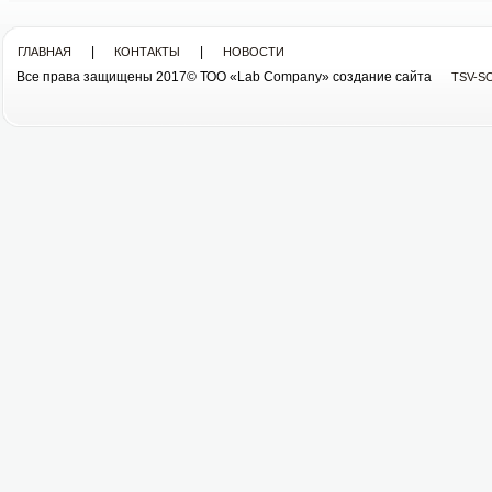
|
|
ГЛАВНАЯ
КОНТАКТЫ
НОВОСТИ
Все права защищены 2017© ТОО «Lab Company» cоздание сайта
TSV-S
Все права защищены 2013© ТОО «Lab Company»
cоздание сайта tsv-soft.kz