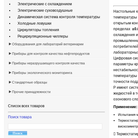
Электрические с охлаждением
Электрические суховоздушные
Настольные 
Динамическая система контроля температуры
температуры 
открытым кон
Холодные ловушки
пределах
±0.
Циркуляторы топления
охлаждения и
Рециркуляционные чиллеры
промышленных
Оборудования для лабораторий ветеринарии
потребителей
лабораторных
Приборы для контроля качества нефтепродуктов
Цифровая сис
Приборы неразрушающего контроля качества
параметры кр
нестабильнос
Приборы экологического мониторинга
температуры 
точности под
Стандартные образцы
P имеют сист
Прочие принадлежности
жидкостей в 
озонового сл
Список всех товаров
Применение:
Испытания м
Поиск товара
Термостатир
вискозиметро
 Термостати