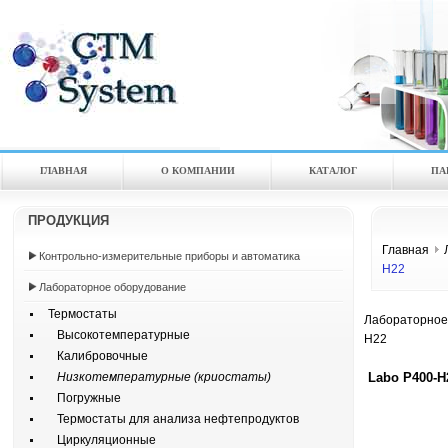
ГЛАВНАЯ
О КОМПАНИИ
КАТАЛOГ
ПА
ПРОДУКЦИЯ
Главная
Контрольно-измерительные приборы и автоматика
H22
Лабораторное оборудование
Термостаты
Лабораторное
Высокотемпературные
H22
Калибровочные
Labo P400-H
Низкотемпературные (криостаты)
Погружные
Термостаты для анализа нефтепродуктов
Циркуляционные