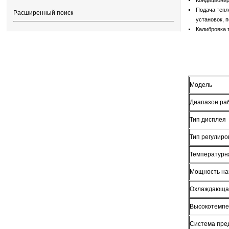
Кондиционир
Подача тепл
Расширенный поиск
установок, 
Калибровка т
Модель
Диапазон ра
Тип дисплея
Тип регулир
Температурн
Мощность на
Охлаждающая 
Высокотемпе
Система пре