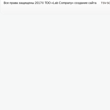
Все права защищены 2017© ТОО «Lab Company» cоздание сайта
TSV-S
Все права защищены 2013© ТОО «Lab Company»
cоздание сайта tsv-soft.kz