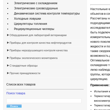
Электрические с охлаждением
Электрические суховоздушные
Настольные к
Динамическая система контроля температуры
объектов в с
Рассчитаны н
Холодные ловушки
подходящими 
Циркуляторы топления
исследовател
Рециркуляционные чиллеры
быть подключ
Оборудования для лабораторий ветеринарии
измерительны
нового покол
Приборы для контроля качества нефтепродуктов
жидкости и п
Приборы неразрушающего контроля качества
также скоррек
возможность 
Приборы экологического мониторинга
Оптимальное 
охлаждение т
Стандартные образцы
легко наблюд
Прочие принадлежности
группы, кото
циркуляцию.
Список всех товаров
Применение:
Испытания м
Поиск товара
Термостатир
вискозиметро
Термостатир