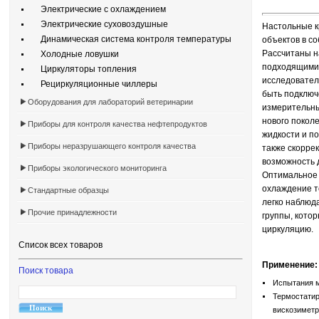
Электрические с охлаждением
Электрические суховоздушные
Настольные к
Динамическая система контроля температуры
объектов в с
Рассчитаны н
Холодные ловушки
подходящими 
Циркуляторы топления
исследовател
Рециркуляционные чиллеры
быть подключ
Оборудования для лабораторий ветеринарии
измерительны
нового покол
Приборы для контроля качества нефтепродуктов
жидкости и п
Приборы неразрушающего контроля качества
также скоррек
возможность 
Приборы экологического мониторинга
Оптимальное 
охлаждение т
Стандартные образцы
легко наблюд
Прочие принадлежности
группы, кото
циркуляцию.
Список всех товаров
Применение:
Поиск товара
Испытания м
Термостатир
вискозиметро