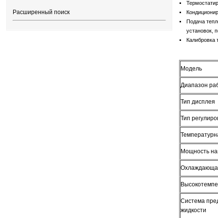
Термостатир
Расширенный поиск
Кондиционир
Подача тепл
установок, 
Калибровка т
Модель
Диапазон ра
Тип дисплея
Тип регулир
Температурн
Мощность на
Охлаждающая 
Высокотемпе
Система пре
жидкости