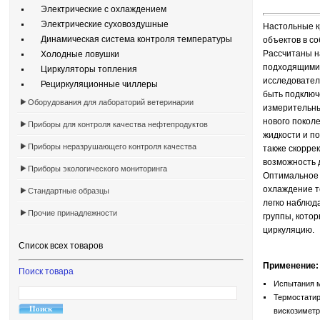
Электрические с охлаждением
Электрические суховоздушные
Настольные к
Динамическая система контроля температуры
объектов в с
Рассчитаны н
Холодные ловушки
подходящими 
Циркуляторы топления
исследовател
Рециркуляционные чиллеры
быть подключ
Оборудования для лабораторий ветеринарии
измерительны
нового покол
Приборы для контроля качества нефтепродуктов
жидкости и п
Приборы неразрушающего контроля качества
также скоррек
возможность 
Приборы экологического мониторинга
Оптимальное 
охлаждение т
Стандартные образцы
легко наблюд
Прочие принадлежности
группы, кото
циркуляцию.
Список всех товаров
Применение:
Поиск товара
Испытания м
Термостатир
вискозиметро