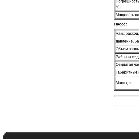
Погрешность
°С
Мощность на
Насос:
макс. расход,
давление, б
Объем ванны
Рабочая жид
Открытая час
Габаритные 
Масса, кг