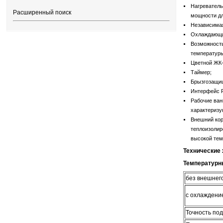
Нагреватель
Расширенный поиск
мощности дл
Независимая
Охлаждающий
Возможность
температуры
Цветной ЖК-
Таймер;
Брызгозащищ
Интерфейс R
Рабочие ван
характеризу
Внешний кор
теплоизолир
высокой тем
Технические 
Температурн
без внешнег
с охлаждени
Точность по