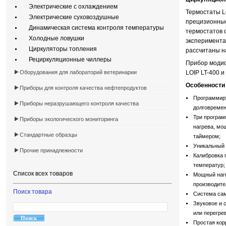
Электрические с охлаждением
Термостаты L
Электрические суховоздушные
прецизионные
Динамическая система контроля температуры
термостатов 
Холодные ловушки
эксперимента
Циркуляторы топления
рассчитаны н
Рециркуляционные чиллеры
Прибор модиф
Оборудования для лабораторий ветеринарии
LOIP LT-400 
Особенности 
Приборы для контроля качества нефтепродуктов
Программиру
Приборы неразрушающего контроля качества
долговремен
Три програм
Приборы экологического мониторинга
нагрева, мо
Стандартные образцы
таймером;
Уникальный 
Прочие принадлежности
Калибровка 
температур;
Список всех товаров
Мощный наг
производите
Поиск товара
Система сам
Звуковое и 
или перегрев
Простая кор