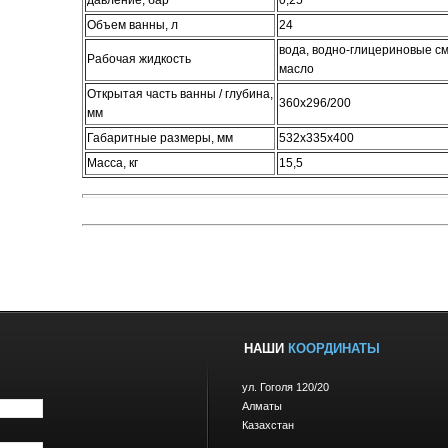
давление, бар
0,25
Объем ванны, л
24
вода, водно-глицериновые см
Рабочая жидкость
масло
Открытая часть ванны / глубина,
360х296/200
мм
Габаритные размеры, мм
532х335х400
Масса, кг
15,5
НАШИ
КООРДИНАТЫ
ул. Гоголя 120/20
Алматы
Казахстан