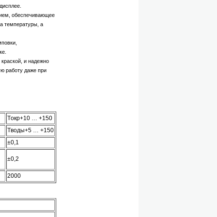
дисплее.
нием, обеспечивающее
а температуры, а
повки,
ке.
краской, и надежно
ую работу даже при
Tокр+10 … +150
Tводы+5 … +150
±0,1
±0,2
2000