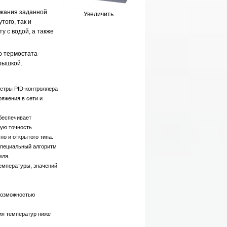
ржания заданной
Увеличить
того, так и
у с водой, а также
о термостата-
крышкой.
етры PID-контроллера
ряжения в сети и
беспечивает
ую точность
о и открытого типа.
специальный алгоритм
еля.
емпературы, значений
 возможностью
ия температур ниже