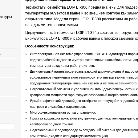
Термостаты семейства LOIP LT-300 предназначены для подде
температуры объектов в ванне и во внешнем контуре как замкну
ратуры
открытого типа. Модели серии LOIP LT-300 рассчитаны на работ
неводными теплоносителями.
Циркуляционный термостат LOIP LT-324a состоит из погружног
циркулятора LOIP LT-300 и рабочей ванны с плоской съемной 
Особенности конструкции:
в
Интеллектуальная система управления LOIP ATC адаптирует парам
под тип рабочей жидкости и устраняет влияние нестабильности нап
температуры воздуха на работу системы.
Двухкамерный нагнетающе-всасывающий циркуляционный насос о
эффективное перемешивание теплоносителя внутри ванны и высок
поддержания температуры внешней системы не только замкнутого, н
Нагревательный элемент с увеличенной площадью поверхности и 
дозирования мощности гарантируют безопасный нагрев теплоносит
Яркий графический дисплей для отображения текущей и заданной т
настроек и служебных параметров.
Многофункциональная ручка управления.
Простая коррекция показаний внутреннего датчика температуры с
калибровки по двум точкам.
Подключаемый к водопроводу охлаждающий змеевик для достижен
комнатной (входит в стандартную комплектацию).