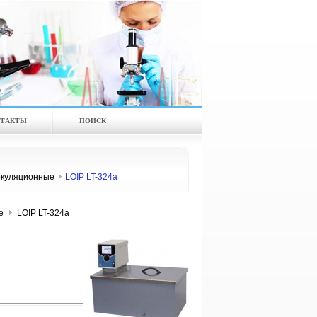
ТАКТЫ
ПОИСК
куляционные
LOIP LT-324a
е
LOIP LT-324a