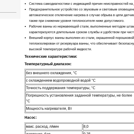
Система самодиагностики с индикацией причин неисправностей на 
Предохранительное устройство со звуковым и световым оповеще
автоматическое отключение нагрева в случае обрыва в цепи датчик
также при снижении уровня теплоносителя ниже допустимого.
Рабочие ванны из нержавеющей стали, выполненные методом штам
характеризуются длительным сроком службы и удобством при чист
Внешний корпус ванны выполнен из стали, окрашенной порошковой 
теплоизолирован от резервуара ванны, что обеспечивает безопасн
высокой температуре рабочей жидкости.
Технические характеристики:
Температурный диапазон:
без внешнего охлаждения, °С
с охлаждением водопроводной водой °С
Точность поддержания температуры, °С
Погрешность установления заданной температуры, не более
°С
Мощность нагревателя, Вт
Насос:
макс. расход, л/мин
8,0