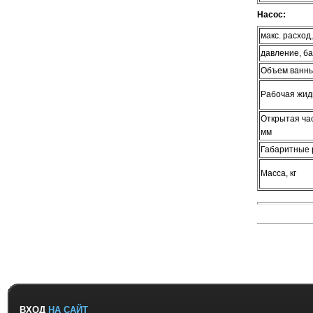
Насос:
макс. расход,
давление, б
Объем ванны
Рабочая жид
Открытая час
мм
Габаритные 
Масса, кг
ВХОД
НА САЙТ