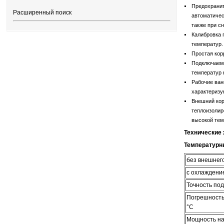
Предохранит
Расширенный поиск
автоматичес
также при с
Калибровка 
температур.
Простая кор
Подключаемы
температур 
Рабочие ван
характеризу
Внешний кор
теплоизолир
высокой тем
Технические 
Температурн
без внешнег
с охлаждени
Точность по
Погрешность
°С
Мощность на