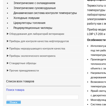
Электрические с охлаждением
Термостаты с
Электрические суховоздушные
температуры 
Динамическая система контроля температуры
лабораторных
Холодные ловушки
электрохимиче
Циркуляторы топления
работу как с 
Рециркуляционные чиллеры
Прибор модиф
Оборудования для лабораторий ветеринарии
LOIP LT-200 
Особенности 
Приборы для контроля качества нефтепродуктов
Интеллектуа
Приборы неразрушающего контроля качества
под тип раб
температуры
Приборы экологического мониторинга
Производит
Стандартные образцы
теплоносите
объекта с з
Прочие принадлежности
Нагреватель
дозирования
Список всех товаров
Возможность
температуры
Поиск товара
Яркий свето
с дискретнос
Многофункци
Система сам