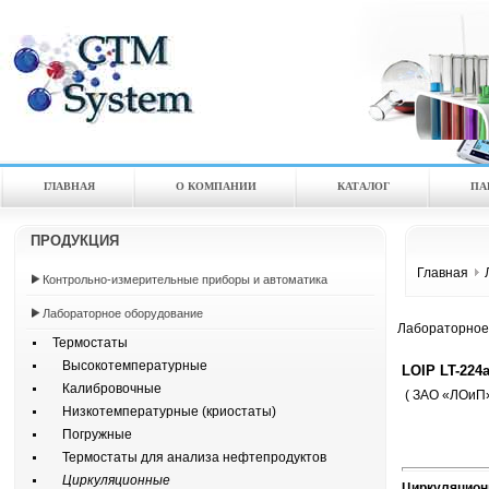
ГЛАВНАЯ
О КОМПАНИИ
КАТАЛOГ
ПА
ПРОДУКЦИЯ
Главная
Контрольно-измерительные приборы и автоматика
Лабораторное оборудование
Лабораторное
Термостаты
Высокотемпературные
LOIP LT-224
Калибровочные
( ЗАО «ЛОиП»
Низкотемпературные (криостаты)
Погружные
Термостаты для анализа нефтепродуктов
Циркуляционные
Циркуляционн