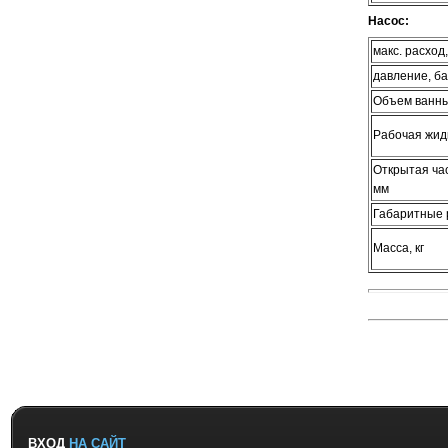
Насос:
макс. расход,
давление, б
Объем ванны
Рабочая жид
Открытая час
мм
Габаритные 
Масса, кг
ВХОД
НА САЙТ