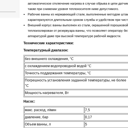
автоматическое отключение нагрева в случае обрыва в цепи датчик
также при снижении уровня теплоносителя ниже допустимого.
Рабочие ванны из нержавеющей стали, выполненные методом штам
характеризуются длительным сроком службы и удобством при чист
Внешний корпус ванны выполнен из стали, окрашенной порошковой 
теплоизолирован от резервуара ванны, что позволяет оператору бе
аппаратурой даже при высокой температуре рабочей жидкости.
Технические характеристики:
Температурный диапазон:
без внешнего охлаждения, °С
с охлаждением водопроводной водой °С
Точность поддержания температуры, °С
Погрешность установления заданной температуры, не более
°С
Мощность нагревателя, Вт
Насос:
макс. расход, л/мин
7,5
давление, бар
0,17
Объем ванны, л
5