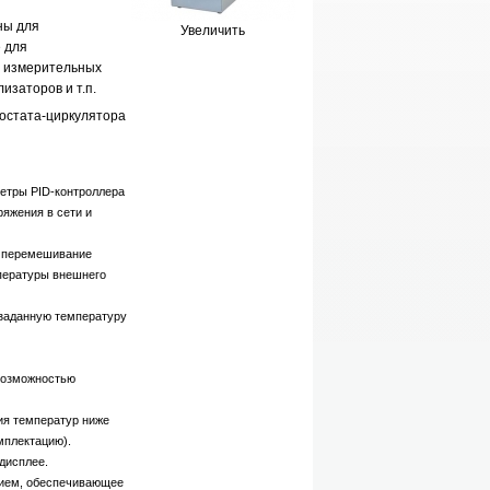
ны для
Увеличить
 для
, измерительных
изаторов и т.п.
мостата-циркулятора
етры PID-контроллера
ряжения в сети и
е перемешивание
пературы внешнего
заданную температуру
 возможностью
ия температур ниже
мплектацию).
дисплее.
нием, обеспечивающее