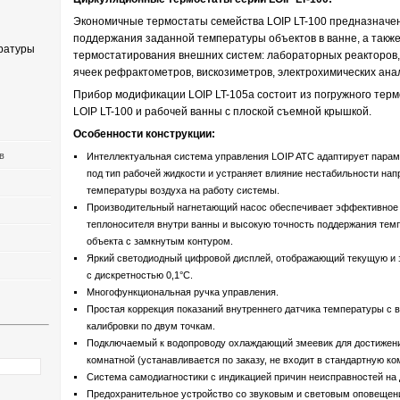
Экономичные термостаты семейства LOIP LT-100 предназначе
поддержания заданной температуры объектов в ванне, а также
ратуры
термостатирования внешних систем: лабораторных реакторов
ячеек рефрактометров, вискозиметров, электрохимических анал
Прибор модификации LOIP LT-105a состоит из погружного тер
LOIP LT-100 и рабочей ванны с плоской съемной крышкой.
Особенности конструкции:
в
Интеллектуальная система управления LOIP ATC адаптирует парам
под тип рабочей жидкости и устраняет влияние нестабильности нап
температуры воздуха на работу системы.
Производительный нагнетающий насос обеспечивает эффективно
теплоносителя внутри ванны и высокую точность поддержания тем
объекта с замкнутым контуром.
Яркий светодиодный цифровой дисплей, отображающий текущую и 
с дискретностью 0,1°С.
Многофункциональная ручка управления.
Простая коррекция показаний внутреннего датчика температуры с
калибровки по двум точкам.
Подключаемый к водопроводу охлаждающий змеевик для достижен
комнатной (устанавливается по заказу, не входит в стандартную ко
Система самодиагностики с индикацией причин неисправностей на 
Предохранительное устройство со звуковым и световым оповеще