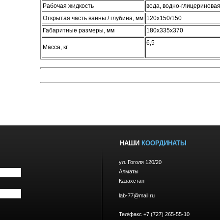
Рабочая жидкость
вода, водно-глицериновая
Открытая часть ванны / глубина, мм
120х150/150
Габаритные размеры, мм
180х335х370
6,5
Масса, кг
НАШИ
КООРДИНАТЫ
ул. Гоголя 120/20
Алматы
Казахстан
lab-77@mail.ru
Тел/факс +7 (727) 265-55-10