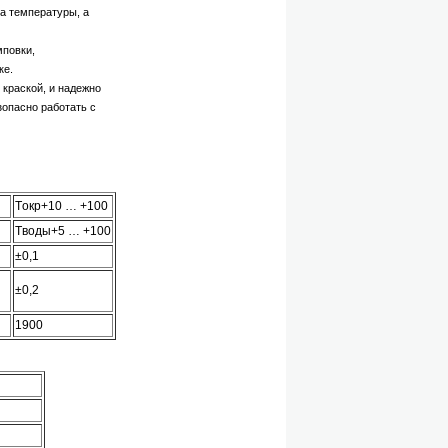
а температуры, а
повки,
ке.
краской, и надежно
зопасно работать с
Tокр+10 … +100
Tводы+5 … +100
±0,1
±0,2
1900