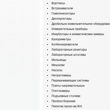
Вортексы
Встряхиватели
Гомогенизаторы
Диспергаторы
Дробильно-измельчительное оборудова
Измерительные приборы
Инкубаторы и климатические камеры
Калориметры
Колбонагреватели
Лабораторные реакторы
Лабораторные штативы
Мельницы
Мешалки
Насосы
Нитратомеры
Перекачивающие системы
Плиты нагревательные
Плотномеры
Подъемные столики
Пробоотборники
Пипетки произ-ва IKA