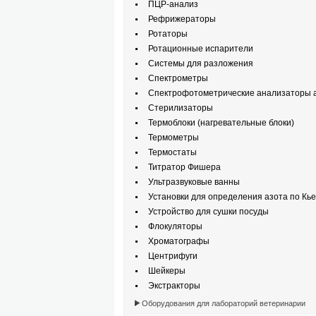
ПЦР-анализ
Рефрижераторы
Ротаторы
Ротационные испарители
Системы для разложения
Спектрометры
Спектрофотометрические анализаторы а
Стерилизаторы
Термоблоки (нагревательные блоки)
Термометры
Термостаты
Титратор Фишера
Ультразвуковые ванны
Установки для определения азота по Кь
Устройство для сушки посуды
Флокуляторы
Хроматографы
Центрифуги
Шейкеры
Экстракторы
Оборудования для лабораторий ветеринарии