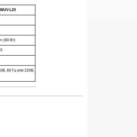
WUV-L20
т (90 Вт)
95
10В, 60 Гц или 220В,