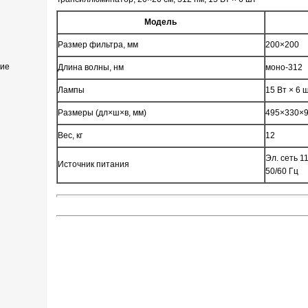
Модель
Размер фильтра, мм
200×200
ние
Длина волны, нм
моно-312
Лампы
15 Вт × 6 ш
Размеры (дл×ш×в, мм)
495×330×
Вес, кг
12
Эл. сеть 1
Источник питания
50/60 Гц