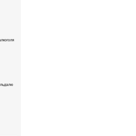
лкоголя
ельдалю