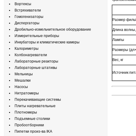
Вортексы
Встряхиватели
Гомогенизаторы
Размер фильт
Диспергаторы
Дробильно-измельчительное оборудование
Длина волны,
Измерительные приборы
Лампы
Инкубаторы и климатические камеры
Калориметры
Размеры (дл×
Колбонагреватели
Вес, кг
Лабораторные реакторы
Лабораторные штативы
Источник пит
Мельницы
Мешалки
Насосы
Нитратомеры
Перекачивающие системы
Плиты нагревательные
Плотномеры
Подъемные столики
Пробоотборники
Пипетки произ-ва IKA