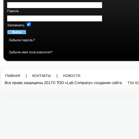
Пароль
Запомнить
Забыли пароль?
Забыли имя пользователя?
|
|
ГЛАВНАЯ
КОНТАКТЫ
НОВОСТИ
Все права защищены 2017© ТОО «Lab Company» cоздание сайта
TSV-S
Все права защищены 2013© ТОО «Lab Company»
cоздание сайта tsv-soft.kz