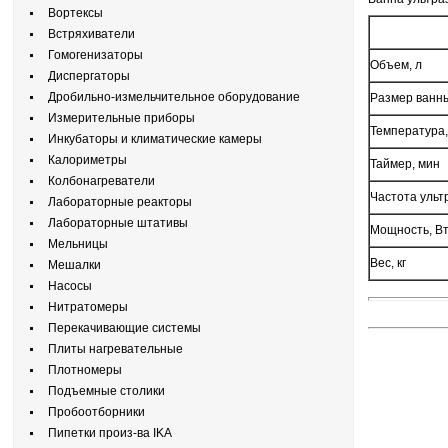
Вортексы
Встряхиватели
Гомогенизаторы
Объем, л
Диспергаторы
Дробильно-измельчительное оборудование
Размер ванны
Измерительные приборы
Температура,
Инкубаторы и климатические камеры
Калориметры
Таймер, мин
Колбонагреватели
Частота ультр
Лабораторные реакторы
Лабораторные штативы
Мощность, В
Мельницы
Вес, кг
Мешалки
Насосы
Нитратомеры
Перекачивающие системы
Плиты нагревательные
Плотномеры
Подъемные столики
Пробоотборники
Пипетки произ-ва IKA