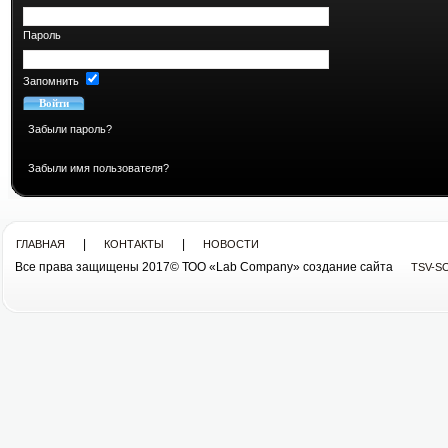
Пароль
Запомнить
Забыли пароль?
Забыли имя пользователя?
|
|
ГЛАВНАЯ
КОНТАКТЫ
НОВОСТИ
Все права защищены 2017© ТОО «Lab Company» cоздание сайта
TSV-S
Все права защищены 2013© ТОО «Lab Company»
cоздание сайта tsv-soft.kz