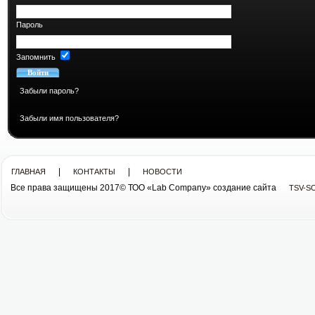
Пароль
Запомнить
Забыли пароль?
Забыли имя пользователя?
|
|
ГЛАВНАЯ
КОНТАКТЫ
НОВОСТИ
Все права защищены 2017© ТОО «Lab Company» cоздание сайта
TSV-S
Все права защищены 2013© ТОО «Lab Company»
cоздание сайта tsv-soft.kz