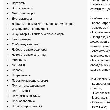
Вортексы
Нагрев жидко
Встряхиватели
от комн. t°С 
Гомогенизаторы
Особенности
Диспергаторы
- Колбонагре
Дробильно-измельчительное оборудование
трансформат
Измерительные приборы
- Нагревател
Инкубаторы и климатические камеры
(Fiberglass) 
Калориметры
деформацию и
Колбонагреватели
минимизации 
Лабораторные реакторы
- Автоматичес
Лабораторные штативы
возобновляет
Мельницы
- Металличес
Мешалки
обладающей а
коррозионной
Насосы
Нитратомеры
Технические 
Перекачивающие системы
- Корпус: ст
Плиты нагревательные
краской;
Плотномеры
-- Нагревате
Подъемные столики
- Максимальн
Пробоотборники
- Объем колбы
Пипетки произ-ва IKA
- Вес: 1,4 кг;