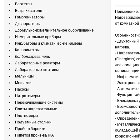
Вортексы
Встряхиватели
Применение:
Гомогенизаторы
Нагрев жидко
от комнатной
Диспергаторы
Дробильно-измельчительное оборудование
Особенности
Измерительные приборы
- Двухзонный
Инкубаторы и климатические камеры
нагрева.
Калориметры
- Нагревател
Колбонагреватели
(Fiberglass) 
Лабораторные реакторы
деформацию и
Лабораторные штативы
минимизации 
Мельницы
- Информатив
Мешалки
- Электронны
- Автоматичес
Насосы
- Функция тай
Нитратомеры
- Блокировка
Перекачивающие системы
- Возможност
Плиты нагревательные
дополнительн
Плотномеры
- Определени
Подъемные столики
- Металличес
Пробоотборники
обладающей а
Пипетки произ-ва IKA
коррозионной