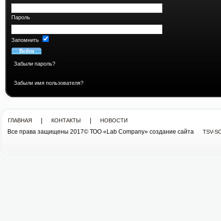
Пароль
Запомнить
Забыли пароль?
Забыли имя пользователя?
|
|
ГЛАВНАЯ
КОНТАКТЫ
НОВОСТИ
Все права защищены 2017© ТОО «Lab Company» cоздание сайта
TSV-S
Все права защищены 2013© ТОО «Lab Company»
cоздание сайта tsv-soft.kz