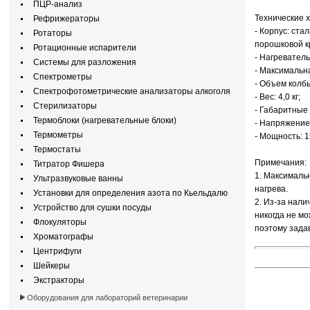
ПЦР-анализ
Технические 
Рефрижераторы
- Корпус: ста
Ротаторы
порошковой к
Ротационные испарители
- Нагревател
Системы для разложения
- Максимальн
Спектрометры
- Объем колбы
Спектрофотометрические анализаторы алкоголя
- Вес: 4,0 кг;
Стерилизаторы
- Габаритные
Термоблоки (нагревательные блоки)
- Напряжение:
Термометры
- Мощность: 1
Термостаты
Примечания:
Титратор Фишера
1. Максималь
Ультразвуковые ванны
нагрева.
Установки для определения азота по Кьельдалю
2. Из-за нали
Устройство для сушки посуды
никогда не м
Флокуляторы
поэтому зада
Хроматографы
Центрифуги
Шейкеры
Экстракторы
Оборудования для лабораторий ветеринарии