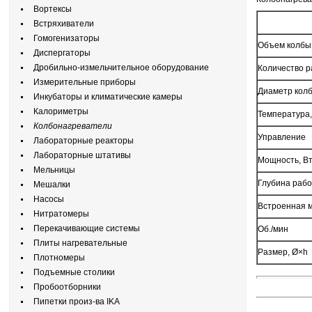
Вортексы
Встряхиватели
Гомогенизаторы
Объем колбы
Диспергаторы
Дробильно-измельчительное оборудование
Количество р
Измерительные приборы
Диаметр колб
Инкубаторы и климатические камеры
Калориметры
Температура,
Колбонагреватели
Управление
Лабораторные реакторы
Лабораторные штативы
Мощность, В
Мельницы
Глубина рабо
Мешалки
Насосы
Встроенная 
Нитратомеры
Перекачивающие системы
Об./мин
Плиты нагревательные
Размер, Ø×h
Плотномеры
Подъемные столики
Пробоотборники
Пипетки произ-ва IKA