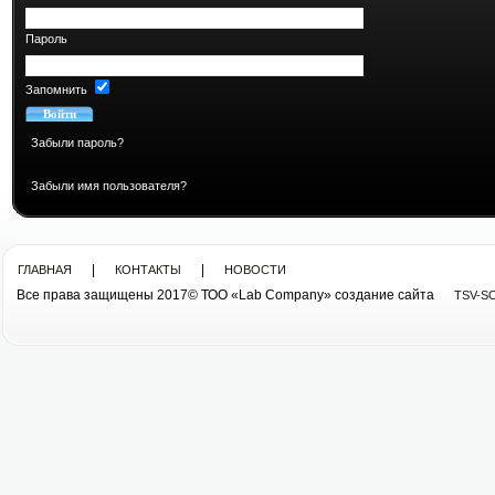
Пароль
Запомнить
Забыли пароль?
Забыли имя пользователя?
|
|
ГЛАВНАЯ
КОНТАКТЫ
НОВОСТИ
Все права защищены 2017© ТОО «Lab Company» cоздание сайта
TSV-S
Все права защищены 2013© ТОО «Lab Company»
cоздание сайта tsv-soft.kz