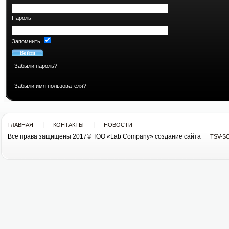
Пароль
Запомнить
Забыли пароль?
Забыли имя пользователя?
|
|
ГЛАВНАЯ
КОНТАКТЫ
НОВОСТИ
Все права защищены 2017© ТОО «Lab Company» cоздание сайта
TSV-S
Все права защищены 2013© ТОО «Lab Company»
cоздание сайта tsv-soft.kz