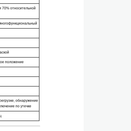
ри 70% относительной
многофункциональный
аской
мое положение
регрузке, обнаружение
ключение по утечке
ц