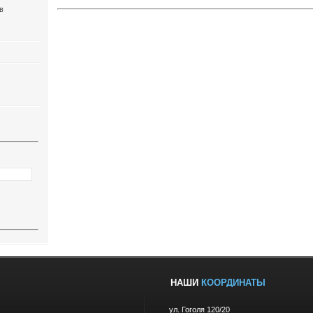
в
НАШИ
КООРДИНАТЫ
ул. Гоголя 120/20