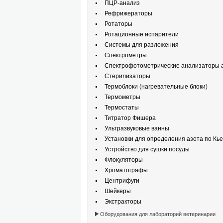
ПЦР-анализ
Рефрижераторы
Ротаторы
Ротационные испарители
Системы для разложения
Спектрометры
Спектрофотометрические анализаторы а
Стерилизаторы
Термоблоки (нагревательные блоки)
Термометры
Термостаты
Титратор Фишера
Ультразвуковые ванны
Установки для определения азота по Кь
Устройство для сушки посуды
Флокуляторы
Хроматографы
Центрифуги
Шейкеры
Экстракторы
Оборудования для лабораторий ветеринарии