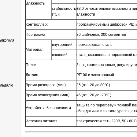
Влажность
стабильность
±3,0 относительной влажности п
(°С):
влажности
Контроллер:
программируемый цифровой PID 
Программа:
30 шаблонов, 300 сегментов
лкоголя
внутренний:
нержавеющая сталь
Материал
внешний:
сталь, окрашенная порошковой кр
Полки:
3 шт., хромированные, регулируе
Датчик:
РТ100 и электронный
Время разогрева (мин):
35 (от –20 до 80°С)
ельдалю
Время охлаждения (мин):
45 (от +20 до -20°С)
защита по перегреву и токовой пе
Устройства безопасности:
сбоя датчика и низкого уровня, от
Источник питания:
электрическая сеть 220В, 50 / 60 Г