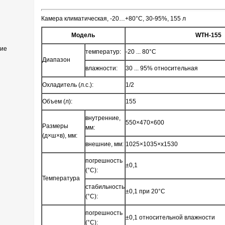
Камера климатическая, -20…+80°С, 30-95%, 155 л
Модель
WTH-155
ние
температур:
-20 ... 80°С
Диапазон
влажности:
30 ... 95% относительная
Охладитель (л.с.):
1/2
Объем (л):
155
внутренние,
550×470×600
Размеры
мм:
(д×ш×в), мм:
внешние, мм:
1025×1035×х1530
погрешность
±0,1
(°С):
Температура
стабильность
±0,1 при 20°С
(°С):
погрешность
±0,1 относительной влажности
(°С):