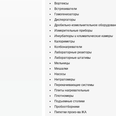
Вортексы
Встряхиватели
Гомогенизаторы
Диспергаторы
Дробильно-измельчительное оборудова
Измерительные приборы
Инкубаторы и климатические камеры
Калориметры
Колбонагреватели
Лабораторные реакторы
Лабораторные штативы
Мельницы
Мешалки
Насосы
Нитратомеры
Перекачивающие системы
Плиты нагревательные
Плотномеры
Подъемные столики
Пробоотборники
Пипетки произ-ва IKA