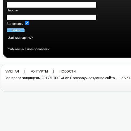
Пароль
Запомнить
Забыли пароль?
Забыли имя пользователя?
|
|
ГЛАВНАЯ
КОНТАКТЫ
НОВОСТИ
Все права защищены 2017© ТОО «Lab Company» cоздание сайта
TSV-S
Все права защищены 2013© ТОО «Lab Company»
cоздание сайта tsv-soft.kz