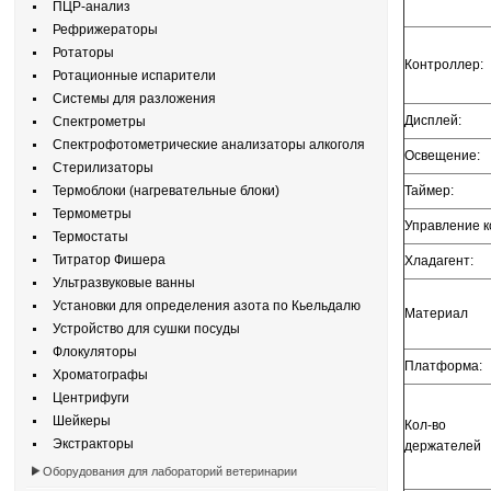
ПЦР-анализ
Рефрижераторы
Ротаторы
Контроллер:
Ротационные испарители
Системы для разложения
Дисплей:
Спектрометры
Спектрофотометрические анализаторы алкоголя
Освещение:
Стерилизаторы
Термоблоки (нагревательные блоки)
Таймер:
Термометры
Управление к
Термостаты
Титратор Фишера
Хладагент:
Ультразвуковые ванны
Установки для определения азота по Кьельдалю
Материал
Устройство для сушки посуды
Флокуляторы
Платформа:
Хроматографы
Центрифуги
Шейкеры
Кол-во
Экстракторы
держателей
Оборудования для лабораторий ветеринарии