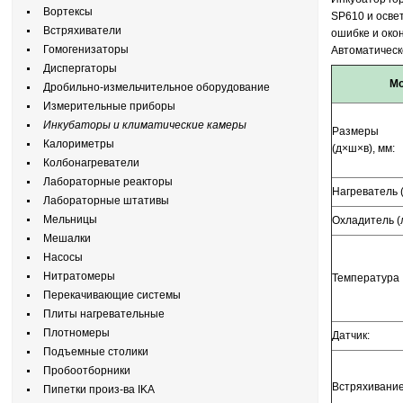
Вортексы
SP610 и осве
Встряхиватели
ошибке и око
Гомогенизаторы
Автоматическ
Диспергаторы
М
Дробильно-измельчительное оборудование
Измерительные приборы
Инкубаторы и климатические камеры
Размеры
Калориметры
(д×ш×в), мм:
Колбонагреватели
Лабораторные реакторы
Нагреватель (
Лабораторные штативы
Мельницы
Охладитель (л
Мешалки
Насосы
Нитратомеры
Температура
Перекачивающие системы
Плиты нагревательные
Плотномеры
Датчик:
Подъемные столики
Пробоотборники
Встряхивани
Пипетки произ-ва IKA