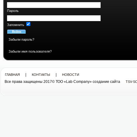
Пароль
Запомнить
Забыли пароль?
Забыли имя пользователя?
|
|
ГЛАВНАЯ
КОНТАКТЫ
НОВОСТИ
Все права защищены 2017© ТОО «Lab Company» cоздание сайта
TSV-S
Все права защищены 2013© ТОО «Lab Company»
cоздание сайта tsv-soft.kz