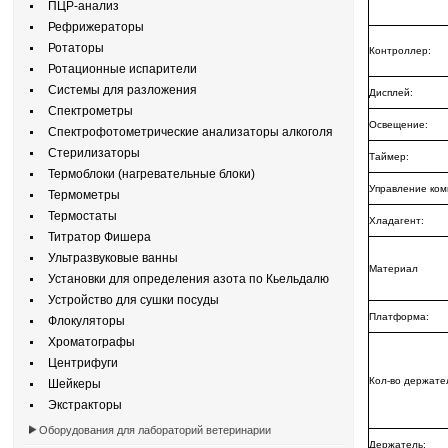
ПЦР-анализ
Рефрижераторы
Ротаторы
Контроллер:
Ротационные испарители
Системы для разложения
Дисплей:
Спектрометры
Освещение:
Спектрофотометрические анализаторы алкоголя
Стерилизаторы
Таймер:
Термоблоки (нагревательные блоки)
Управление ком
Термометры
Термостаты
Хладагент:
Титратор Фишера
Ультразвуковые ванны
Материал
Установки для определения азота по Кьельдалю
Устройство для сушки посуды
Платформа:
Флокуляторы
Хроматографы
Центрифуги
Кол-во держате
Шейкеры
Экстракторы
Оборудования для лабораторий ветеринарии
Держатель: