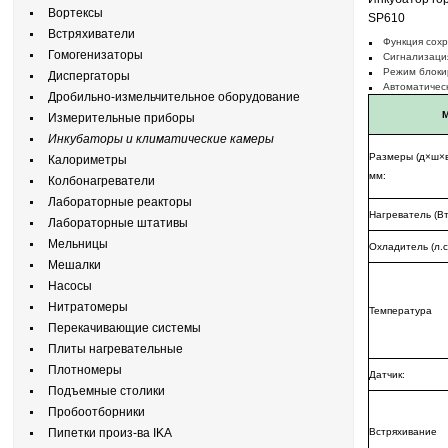
Вортексы
SP610
Встряхиватели
Функция сохр
Гомогенизаторы
Сигнализация
Режим блокир
Диспергаторы
Автоматичес
Дробильно-измельчительное оборудование
Измерительные приборы
Инкубаторы и климатические камеры
Размеры (д×ш×в
Калориметры
мм:
Колбонагреватели
Лабораторные реакторы
Нагреватель (Вт
Лабораторные штативы
Мельницы
Охладитель (л.с.
Мешалки
Насосы
Нитратомеры
Температура
Перекачивающие системы
Плиты нагревательные
Плотномеры
Датчик:
Подъемные столики
Пробоотборники
Пипетки произ-ва IKA
Встряхивание