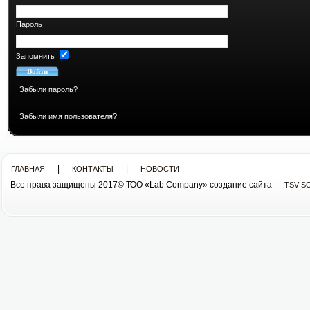
Пароль
Запомнить
Забыли пароль?
Забыли имя пользователя?
|
|
ГЛАВНАЯ
КОНТАКТЫ
НОВОСТИ
Все права защищены 2017© ТОО «Lab Company» cоздание сайта
TSV-S
Все права защищены 2013© ТОО «Lab Company»
cоздание сайта tsv-soft.kz