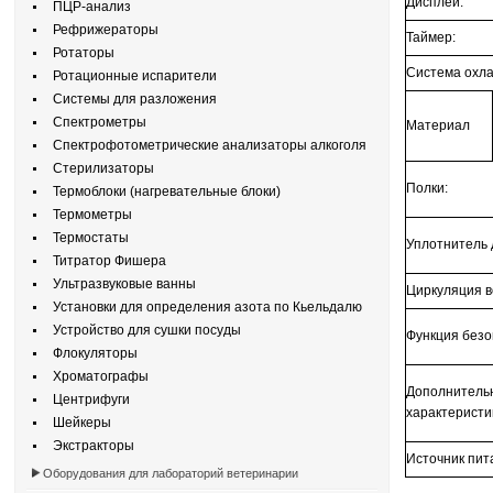
Дисплей:
ПЦР-анализ
Рефрижераторы
Таймер:
Ротаторы
Система охл
Ротационные испарители
Системы для разложения
Спектрометры
Материал
Спектрофотометрические анализаторы алкоголя
Стерилизаторы
Полки:
Термоблоки (нагревательные блоки)
Термометры
Термостаты
Уплотнитель 
Титратор Фишера
Ультразвуковые ванны
Циркуляция в
Установки для определения азота по Кьельдалю
Устройство для сушки посуды
Функция безо
Флокуляторы
Хроматографы
Дополнитель
Центрифуги
характеристи
Шейкеры
Экстракторы
Источник пит
Оборудования для лабораторий ветеринарии