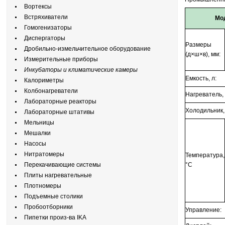
Вортексы
Встряхиватели
Мо
Гомогенизаторы
Диспергаторы
Размеры
Дробильно-измельчительное оборудование
(д×ш×в), мм:
Измерительные приборы
Инкубаторы и климатические камеры
Емкость, л:
Калориметры
Колбонагреватели
Нагреватель,
Лабораторные реакторы
Холодильник, 
Лабораторные штативы
Мельницы
Мешалки
Насосы
Нитратомеры
Температура,
Перекачивающие системы
°С
Плиты нагревательные
Плотномеры
Подъемные столики
Пробоотборники
Управление:
Пипетки произ-ва IKA