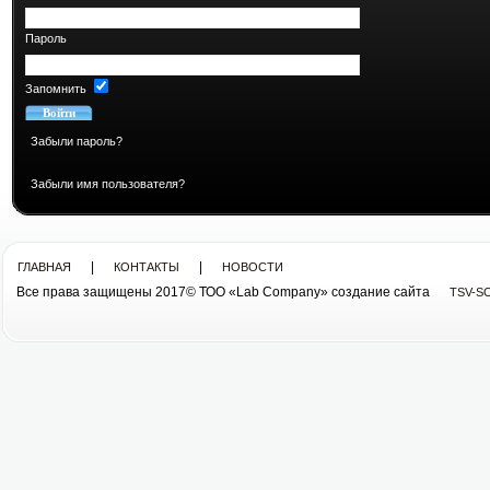
Пароль
Запомнить
Забыли пароль?
Забыли имя пользователя?
|
|
ГЛАВНАЯ
КОНТАКТЫ
НОВОСТИ
Все права защищены 2017© ТОО «Lab Company» cоздание сайта
TSV-S
Все права защищены 2013© ТОО «Lab Company»
cоздание сайта tsv-soft.kz