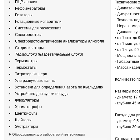
ПЦР-анализ
Технические 
- Диапазон ра
Рефрижераторы
- Дискретнос
Ротаторы
- Точность п
Ротационные испарители
- Неравномер
Системы для разложения
- Диапазон у
Спектрометры
• от 1 сек. до
Спектрофотометрические анализаторы алкоголя
• от 1 мин. до
Стерилизаторы
• от 1 ч. до 99
Термоблоки (нагревательные блоки)
- Мощность по
Термометры
- Габаритные
Термостаты
- Масса издели
Титратор Фишера
Количество по
Ультразвуковые ванны
Установки для определения азота по Кьельдалю
Размеры поса
Устройство для сушки посуды
- диаметр 17 
Флокуляторы
- глубина 45 
Хроматографы
Центрифуги
Гнездо для у
Шейкеры
- диаметр 9,5
Экстракторы
- глубина 30 
Оборудования для лабораторий ветеринарии
Стандартная 