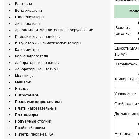
Вортексы
Встряхиватели
Мод
Гомогенизаторы
Диспергаторы
Размеры
Дробильно-измельчительное оборудование
(ш×дл×в)
Измерительные приборы
Инкубаторы и климатические камеры
Емкость (для
Калориметры
1,5 мл)
Колбонагреватели
Лабораторные реакторы
Нагреватель
Лабораторные штативы
Мельницы
Температура
Мешалки
Насосы
Управление:
Нитратомеры
Перекачивающие системы
Отображение
Плиты нагревательные
Датчик темп
Плотномеры
Подъемные столики
Пробоотборники
Материал
Пипетки произ-ва IKA