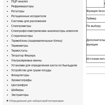
ПЦР-анализ
Рефрижераторы
Функция безо
Ротаторы
Ротационные испарители
Таймер
Системы для разложения
Спектрометры
По выбору
Спектрофотометрические анализаторы алкоголя
Стерилизаторы
Дополнитель
Термоблоки (нагревательные блоки)
функции
Термометры
Термостаты
Титратор Фишера
Источник пит
Ультразвуковые ванны
Установки для определения азота по Кьельдалю
Устройство для сушки посуды
Флокуляторы
Хроматографы
Центрифуги
Шейкеры
Экстракторы
Оборудования для лабораторий ветеринарии