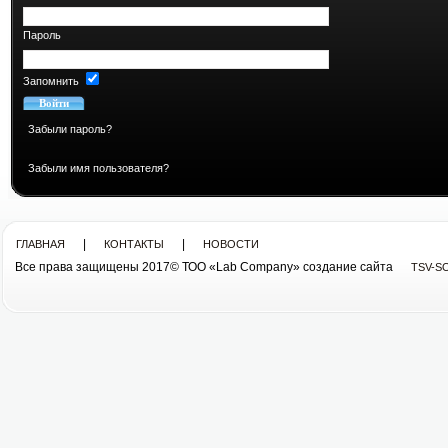
Пароль
Запомнить
Забыли пароль?
Забыли имя пользователя?
|
|
ГЛАВНАЯ
КОНТАКТЫ
НОВОСТИ
Все права защищены 2017© ТОО «Lab Company» cоздание сайта
TSV-S
Все права защищены 2013© ТОО «Lab Company»
cоздание сайта tsv-soft.kz