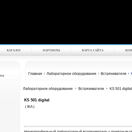
КАТАЛOГ
ПАРТНЕРЫ
КАРТА САЙТА
КОН
Главная
Лабораторное оборудование
Встряхиватели
K
ика
Лабораторное оборудование
Встряхиватели
KS 501 digita
KS 501 digital
( IKA )
Низкопрофильный лабораторный встряхиватель с приятным гл