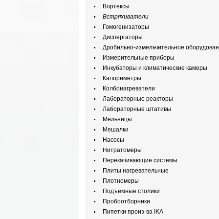
Вортексы
Встряхиватели
Гомогенизаторы
Диспергаторы
Дробильно-измельчительное оборудова
Измерительные приборы
Инкубаторы и климатические камеры
Калориметры
Колбонагреватели
Лабораторные реакторы
Лабораторные штативы
Мельницы
Мешалки
Насосы
Нитратомеры
Перекачивающие системы
Плиты нагревательные
Плотномеры
Подъемные столики
Пробоотборники
Пипетки произ-ва IKA