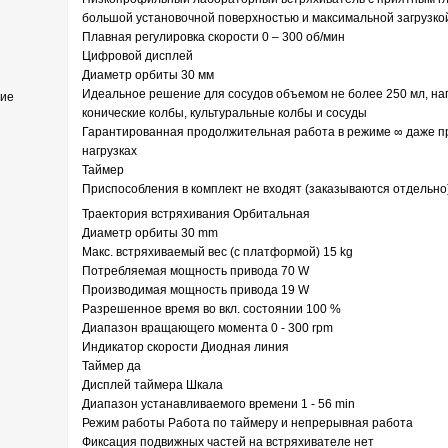
большой установочной поверхностью и максимальной загрузкой 
Плавная регулировка скорости 0 – 300 об/мин
Цифровой дисплей
Диаметр орбиты 30 мм
Идеальное решение для сосудов объемом не более 250 мл, нап
ние
конические колбы, культуральные колбы и сосуды
Гарантированная продолжительная работа в режиме ∞ даже п
нагрузках
Таймер
Приспособления в комплект не входят (заказываются отдельно
Траектория встряхивания Орбитальная
Диаметр орбиты 30 mm
Макс. встряхиваемый вес (с платформой) 15 kg
Потребляемая мощность привода 70 W
Производимая мощность привода 19 W
Разрешенное время во вкл. состоянии 100 %
Диапазон вращающего момента 0 - 300 rpm
Индикатор скорости Диодная линия
Таймер да
Дисплей таймера Шкала
Диапазон устанавливаемого времени 1 - 56 min
Режим работы Работа по таймеру и непрерывная работа
Фиксация подвижных частей на встряхивателе нет