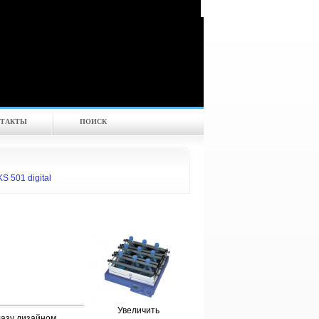
ТАКТЫ
ПОИСК
S 501 digital
l
Увеличить
азу дизайном,