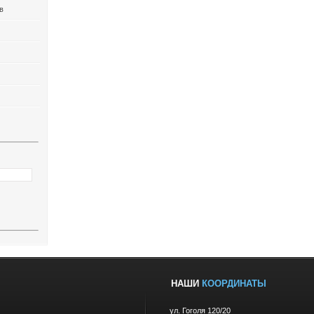
в
НАШИ
КООРДИНАТЫ
ул. Гоголя 120/20