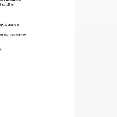
до 15 кг.
р. круглые и
ри экстремальных
)