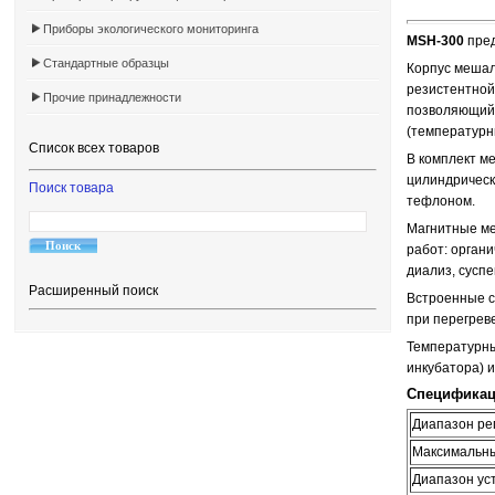
Приборы экологического мониторинга
MSH-300
пред
Стандартные образцы
Корпус мешал
резистентной
Прочие принадлежности
позволяющий 
(температурны
Список всех товаров
В комплект м
цилиндрическ
Поиск товара
тефлоном.
Магнитные ме
работ: органи
диализ, сусп
Расширенный поиск
Встроенные с
при перегрев
Температурны
инкубатора) и
Специфика
Диапазон ре
Максимальны
Диапазон ус