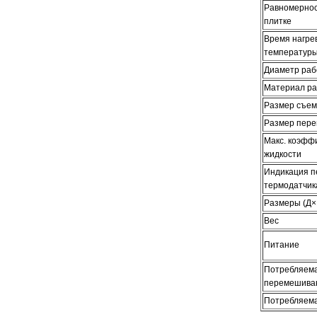
Равномернос
плитке
Время нагрев
температур
Диаметр раб
Материал ра
Размер съем
Размер пер
Макс. коэфф
жидкости
Индикация п
термодатчик
Размеры (Д
Вес
Питание
Потребляема
перемешива
Потребляема