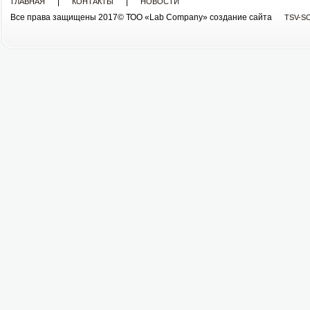
|
|
ГЛАВНАЯ
КОНТАКТЫ
НОВОСТИ
Все права защищены 2017© ТОО «Lab Company» cоздание сайта
TSV-S
Все права защищены 2013© ТОО «Lab Company»
cоздание сайта tsv-soft.kz