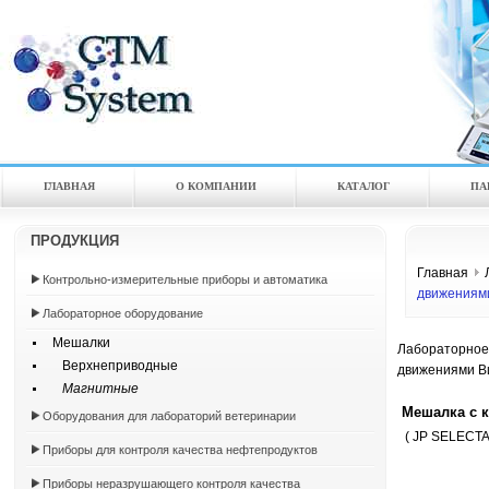
ГЛАВНАЯ
О КОМПАНИИ
КАТАЛOГ
ПА
ПРОДУКЦИЯ
Главная
Контрольно-измерительные приборы и автоматика
движениям
Лабораторное оборудование
Мешалки
Лабораторное
Верхнеприводные
движениями В
Магнитные
Мешалка с 
Оборудования для лабораторий ветеринарии
( JP SELECTA 
Приборы для контроля качества нефтепродуктов
Приборы неразрушающего контроля качества