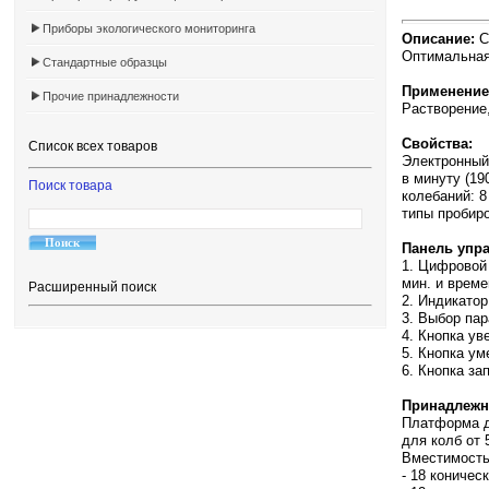
Приборы экологического мониторинга
Описание:
С
Оптимальная 
Стандартные образцы
Применение
Прочие принадлежности
Растворение,
Свойства:
Список всех товаров
Электронный 
в минуту (19
Поиск товара
колебаний: 
типы пробиро
Панель упр
1. Цифровой
мин. и врем
Расширенный поиск
2. Индикато
3. Выбор пар
4. Кнопка ув
5. Кнопка у
6. Кнопка за
Принадлежн
Платформа дл
для колб от 
Вместимост
- 18 коничес