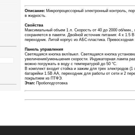
Описание:
Микропроцессорный электронный контроль, пор
в жидкость.
Свойства
Максимальный объем 1 л. Скорость от 40 до 2000 об/мин.,
сохраняется в памяти. Двойной источник питания: 4 x 1.5 В
переходник. Литой корпус из АБС-пластика. Превосходная
Панель управления
Светящаяся кнопка вкл/выкл. Светящаяся кнопка установки
увеличения/уменьшения скорости. Индикаторная лампа раз
можно погружать в воду с температурой до 50 °C.
В комплект входит стойка и зажим для трех электродов (1 x
батарейки 1.5В AA, переходник для работы от сети и 2 п
покрытием из ПТФЭ.
Этап:
Пробоподготовка