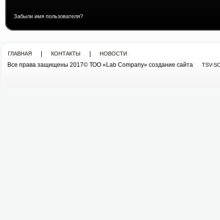
Забыли имя пользователя?
|
|
ГЛАВНАЯ
КОНТАКТЫ
НОВОСТИ
Все права защищены 2017© ТОО «Lab Company» cоздание сайта
TSV-S
Все права защищены 2013© ТОО «Lab Company»
cоздание сайта tsv-soft.kz