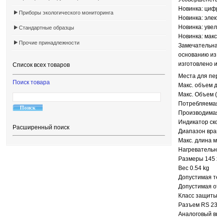
Новинка: циф
Приборы экологического мониторинга
Новинка: эле
Новинка: увел
Стандартные образцы
Новинка: макс
Прочие принадлежности
Замечательна
основанию из
изготовлено 
Список всех товаров
Места для пе
Поиск товара
Макс. объем д
Макс. Объем (
Потребляемая
Производимая
Индикатор ск
Расширенный поиск
Диапазон вра
Макс. длина 
Нагревательн
Размеры 145 
Вес 0.54 kg
Допустимая т
Допустимая о
Класс защиты
Разъем RS 23
Аналоговый в