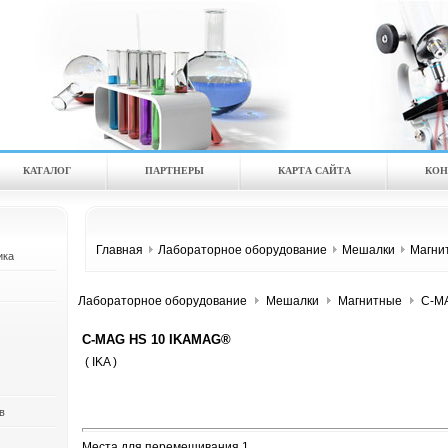
КАТАЛOГ
ПАРТНЕРЫ
КАРТА САЙТА
КОН
Главная
Лабораторное оборудование
Мешалки
Магни
ика
Лабораторное оборудование
Мешалки
Магнитные
C-MA
C-MAG HS 10 IKAMAG®
( IKA )
в
Места для перемешивания 1