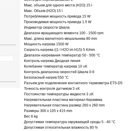
Макс. объем для одного места (H2O) 15 l
Макс. Объем (H2O) 15 l
Потребляемая мощность привода 15 W
Производимая мощность привода 1.5 W
Индикатор скорости Шкала
Диапазон вращающего момента 100 - 1500 rpm
Макс. длина магнитного мешальника 80 mm
Мощность нагрева 1500 W
Скорость нагрева ((1 l H2O im H15) 5 K/min
Диапазон нагревания температур 50 - 500 °C
Контроль нагрева Диодная линия
Колебание температур нагрева 10 ±K
Контроль диапазона скоростей Шкала 0-6
Безопасный нагрев 550 °C
Разъем для подключения контактного термометра ETS-D5
Точность контроля датчиком 3 ±K
Постоянство температуры жидкости 3 ±K
Нагревательная пластина материал Керамика
Нагревательная пластина размер 260 x 260 mm
Размеры 300 x 105 x 415 mm
Вес 6 kg
Допустимая температура окружающей среды 5 - 40 °C
Допустимая относительная влажность 80 %