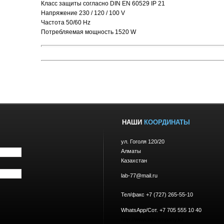
Класс защиты согласно DIN EN 60529 IP 21
Напряжение 230 / 120 / 100 V
Частота 50/60 Hz
Потребляемая мощность 1520 W
НАШИ
КООРДИНАТЫ
ул. Гоголя 120/20
Алматы
Казахстан
lab-77@mail.ru
Тел/факс +7 (727) 265-55-10
WhatsApp/Сот. +7 705 555 10 40
http://www.labcompany.kz