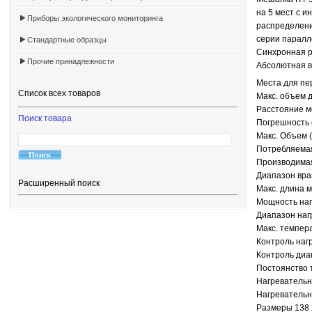
на 5 мест с 
Приборы экологического мониторинга
распределени
серии паралл
Стандартные образцы
Синхронная 
Прочие принадлежности
Абсолютная в
Места для пе
Список всех товаров
Макс. объем д
Расстояние м
Поиск товара
Погрешность 
Макс. Объем (
Потребляемая
Производимая
Диапазон вра
Расширенный поиск
Макс. длина 
Мощность наг
Диапазон наг
Макс. темпера
Контроль наг
Контроль диа
Постоянство 
Нагревательн
Нагревательн
Размеры 138 