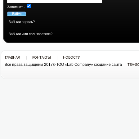
Запомнить
Забыли пароль?
Забыли имя пользователя?
|
|
ГЛАВНАЯ
КОНТАКТЫ
НОВОСТИ
Все права защищены 2017© ТОО «Lab Company» cоздание сайта
TSV-S
Все права защищены 2013© ТОО «Lab Company»
cоздание сайта tsv-soft.kz