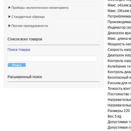
Макс. объем д
Приборы экологического мониторинга
Макс. Объем (
Потребляемая
Стандартные образцы
Производимая
Прочие принадлежности
Индикатор ск
Диапазон вра
Макс. длина 
Список всех товаров
Мощность наг
Поиск товара
Скорость нагр
Диапазон наг
Контроль наг
Колебание те
Контроль диа
Расширенный поиск
Безопасный н
Разъем для п
Точность конт
Постоянство 
Нагревательн
Нагревательн
Размеры 220 
Вес 5 kg
Допустимая т
Допустимая о