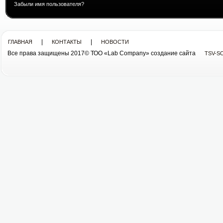
Забыли имя пользователя?
|
|
ГЛАВНАЯ
КОНТАКТЫ
НОВОСТИ
Все права защищены 2017© ТОО «Lab Company» cоздание сайта
TSV-S
Все права защищены 2013© ТОО «Lab Company»
cоздание сайта tsv-soft.kz