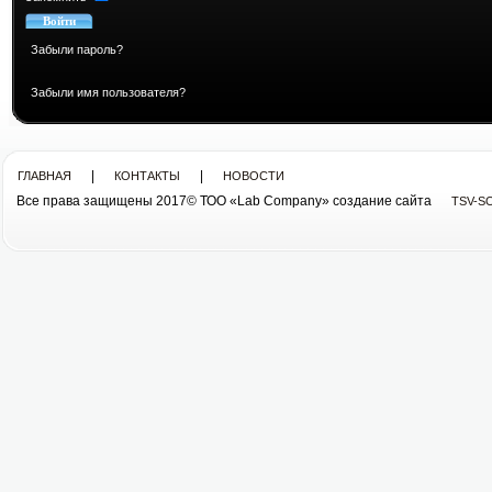
Забыли пароль?
Забыли имя пользователя?
|
|
ГЛАВНАЯ
КОНТАКТЫ
НОВОСТИ
Все права защищены 2017© ТОО «Lab Company» cоздание сайта
TSV-S
Все права защищены 2013© ТОО «Lab Company»
cоздание сайта tsv-soft.kz