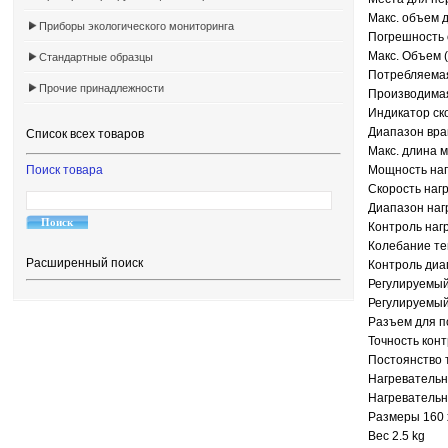
Макс. объем д
Приборы экологического мониторинга
Погрешность 
Макс. Объем (
Стандартные образцы
Потребляемая
Прочие принадлежности
Производимая
Индикатор ск
Диапазон вра
Список всех товаров
Макс. длина 
Поиск товара
Мощность наг
Скорость нагр
Диапазон наг
Контроль наг
Колебание те
Расширенный поиск
Контроль диа
Регулируемый
Регулируемый
Разъем для п
Точность конт
Постоянство 
Нагревательн
Нагревательн
Размеры 160 
Вес 2.5 kg