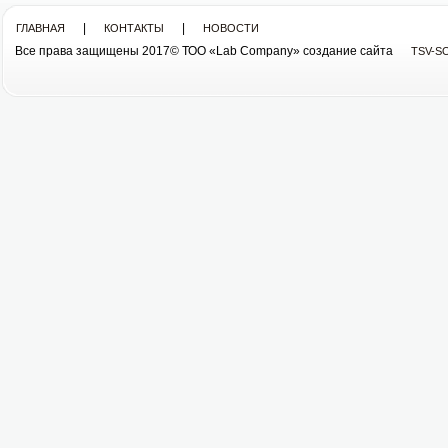
|
|
ГЛАВНАЯ
КОНТАКТЫ
НОВОСТИ
Все права защищены 2017© ТОО «Lab Company» cоздание сайта
TSV-S
Все права защищены 2013© ТОО «Lab Company»
cоздание сайта tsv-soft.kz