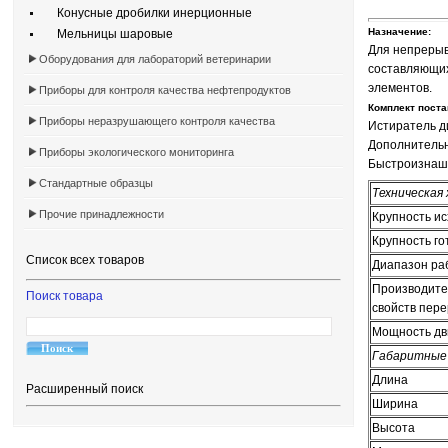
Конусные дробилки инерционные
Назначение:
Мельницы шаровые
Для непрерыв
Оборудования для лабораторий ветеринарии
составляющих
элементов.
Приборы для контроля качества нефтепродуктов
Комплект поста
Приборы неразрушающего контроля качества
Истиратель д
Дополнительн
Приборы экологического мониторинга
Быстроизнаши
Стандартные образцы
Техническая
Прочие принадлежности
Крупность ис
Крупность го
Список всех товаров
Диапазон ра
Производител
Поиск товара
свойств пере
Мощность дви
Габаритные 
Длина
Расширенный поиск
Ширина
Высота