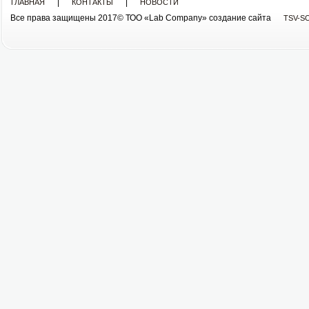
|
|
ГЛАВНАЯ
КОНТАКТЫ
НОВОСТИ
Все права защищены 2017© ТОО «Lab Company» cоздание сайта
TSV-S
Все права защищены 2013© ТОО «Lab Company»
cоздание сайта tsv-soft.kz