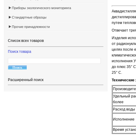
Приборы экологического мониторинга
Аквадистилля
дистиллирова
Стандартные образцы
путем теплов
Прочие принадлежности
Отвечает тре
Изделия испо
Список всех товаров
от радионукл
целях после 
Поиск товара
климатическо
исполнения У
до плюс 35° 
25° С.
Расширенный поиск
Технические 
Производител
Удельный рас
более
Расход воды 
Исполнение
Время устано