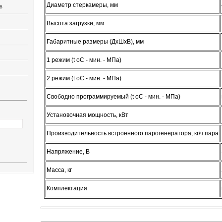
Диаметр стеркамеры, мм
в
Высота загрузки, мм
Габаритные размеры (ДхШхВ), мм
1 режим (t oC - мин. - МПа)
2 режим (t oC - мин. - МПа)
Свободно программируемый (t oC - мин. - МПа)
Установочная мощность, кВт
Производительность встроенного парогенератора, кг/ч пара
Напряжение, В
Масса, кг
Комплектация