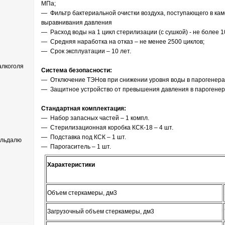
МПа;
— Фильтр бактериальной очистки воздуха, поступающего в кам
выравнивания давления
— Расход воды на 1 цикл стерилизации (с сушкой) - не более 1
— Средняя наработка на отказ – не менее 2500 циклов;
— Срок эксплуатации – 10 лет.
лкоголя
Система безопасности:
— Отключение ТЭНов при снижении уровня воды в парогенера
— Защитное устройство от превышения давления в парогенер
Стандартная комплектация:
— Набор запасных частей – 1 компл.
— Стерилизационная коробка КСК-18 – 4 шт.
— Подставка под КСК – 1 шт.
ельдалю
— Парогаситель – 1 шт.
Характеристики
Объем стеркамеры, дм3
Загрузочный объем стеркамеры, дм3