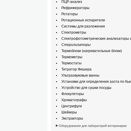
ПЦР-анализ
Рефрижераторы
Ротаторы
Ротационные испарители
Системы для разложения
Спектрометры
Спектрофотометрические анализаторы а
Стерилизаторы
Термоблоки (нагревательные блоки)
Термометры
Термостаты
Титратор Фишера
Ультразвуковые ванны
Установки для определения азота по Кь
Устройство для сушки посуды
Флокуляторы
Хроматографы
Центрифуги
Шейкеры
Экстракторы
Оборудования для лабораторий ветеринарии