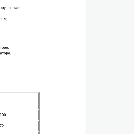
еру на этапе
00л;
торе;
аторе.
100
72