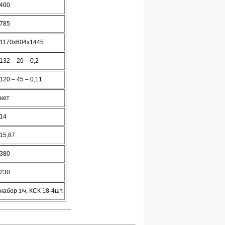
400
785
1170х604х1445
132 – 20 – 0,2
120 – 45 – 0,11
нет
14
15,87
380
230
набор з/ч, КСК 18-4шт.