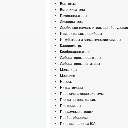
Вортексы
Встряхиватели
Гомогенизаторы
Диспергаторы
Дробильно-измельчительное оборудова
Измерительные приборы
Инкубаторы и климатические камеры
Калориметры
Колбонагреватели
Лабораторные реакторы
Лабораторные штативы
Мельницы
Мешалки
Насосы
Нитратомеры
Перекачивающие системы
Плиты нагревательные
Плотномеры
Подъемные столики
Пробоотборники
Пипетки произ-ва IKA