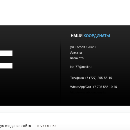
НАШИ
КООРДИНАТЫ
ул. Гоголя 120/20
Алматы
Казахстан
lab-77@mail.ru
Тел/факс +7 (727) 265-55-10
WhatsApp/Сот. +7 705 555 10 40
http://www.labcompany.kz
y» cоздание сайта
TSV-SOFT.KZ