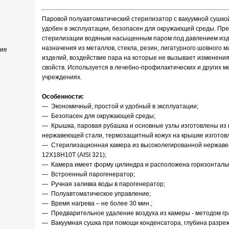
Паровой полуавтоматический стерилизатор с вакуумной сушкой
удобен в эксплуатации, безопасен для окружающей среды. Пр
стерилизации водяным насыщенным паром под давлением изд
назначения из металлов, стекла, резин, лигатурного шовного 
ние
изделий, воздействие пара на которые не вызывает изменени
свойств. Используется в лечебно-профилактических и других м
учреждениях.
Особенности:
— Экономичный, простой и удобный в эксплуатации;
— Безопасен для окружающей среды;
— Крышка, паровая рубашка и основные узлы изготовлены из
нержавеющей стали, термозащитный кожух на крышке изготовл
— Стерилизационная камера из высоколегированной нержаве
12Х18Н10Т (AISI 321);
— Камера имеет форму цилиндра и расположена горизонталь
— Встроенный парогенератор;
— Ручная заливка воды в парогенератор;
— Полуавтоматическое управление;
— Время нагрева – не более 30 мин.;
— Предварительное удаление воздуха из камеры - методом гр
— Вакуумная сушка при помощи конденсатора, глубина разреж