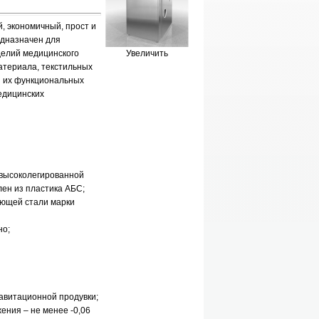
, экономичный, прост и
едназначен для
елий медицинского
Увеличить
материала, текстильных
я их функциональных
едицинских
 высоколегированной
ен из пластика АБС;
ющей стали марки
но;
авитационной продувки;
ения – не менее -0,06