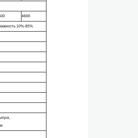
600
4600
ажность 10%-85%
ыпуск,
ак