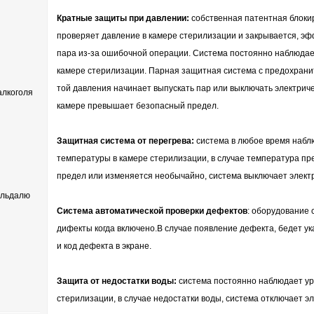
Кратные защиты при давлении:
собственная патентная блоки
проверяет давление в камере стерилизации и закрывается, эф
пара из-за ошибочной операции. Система постоянно наблюдае
камере стерилизации. Парная защитная система с предохран
той давления начинает выпускать пар или выключать электриче
лкоголя
камере превышает безопасный предел.
Защитная система от перегрева:
система в любое время набл
температуры в камере стерилизации, в случае температура п
предел или изменяется необычайно, система выключает элект
ельдалю
Система автоматической проверки дефектов
: оборудование
дифекты когда включено.В случае появление дефекта, бедет ук
и код дефекта в экране.
Защита от недостатки воды:
система постоянно наблюдает ур
стерилизации, в случае недостатки воды, система отключает э