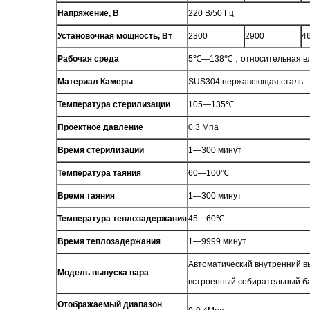
Напряжение, В
220 В/50 Гц
Установочная мощность, Вт
2300
2900
4
Рабочая среда
5℃—138℃，относительная вл
Материал Камеры
SUS304 нержавеющая сталь
Температура стерилизации
105—135℃
Проектное давление
0.3 Мпа
Время стерилизации
1—300 минут
Температура таяния
60—100℃
Время таяния
1—300 минут
Температура теплозадержания
45—60℃
Время теплозадержания
1—9999 минут
Автоматический внутренний в
Модель выпуска пара
встроенный собирательный б
Отображаемый диапазон