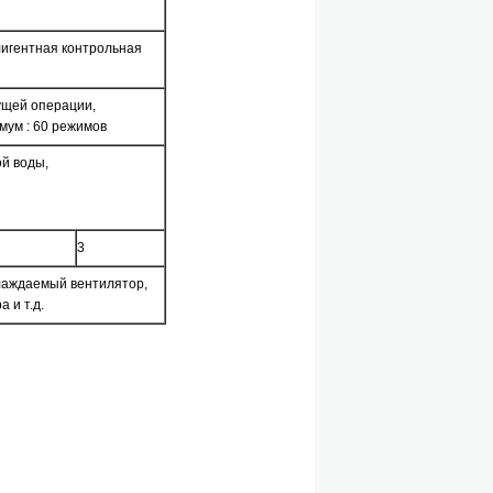
ллигентная контрольная
ущей операции,
имум : 60 режимов
ой воды,
3
хлаждаемый вентилятор,
 и т.д.