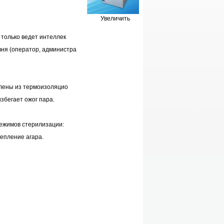
Увеличить
е только ведет интеллек
вня (оператор, администра
влены из термоизоляцио
избегает ожог пара.
режимов стерилизации:
тепление агара.