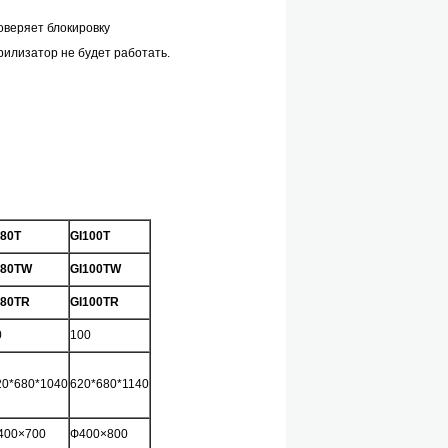
оверяет блокировку
рилизатор не будет работать.
I80T
GI100T
I80TW
GI100TW
I80TR
GI100TR
0
100
20*680*1040
620*680*1140
400×700
Ф400×800