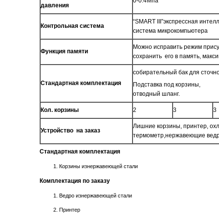
0-0.4Мпа
давления
“SMART III”экспрессная инте
Контрольная система
система микрокомпьютера
Можно исправить режим прис
Функция памяти
сохранить его в память, макс
собирательный бак для сточн
Стандартная комплектация
Подставка под корзины,
отводный шланг.
Кол. корзины
2
3
3
Лишние корзины, принтер, о
Устройство на заказ
термометр,нержавеющие ведра
Стандартная комплектация
Корзины изнержавеющей стали
Комплектация по заказу
Ведро изнержавеющей стали
Принтер