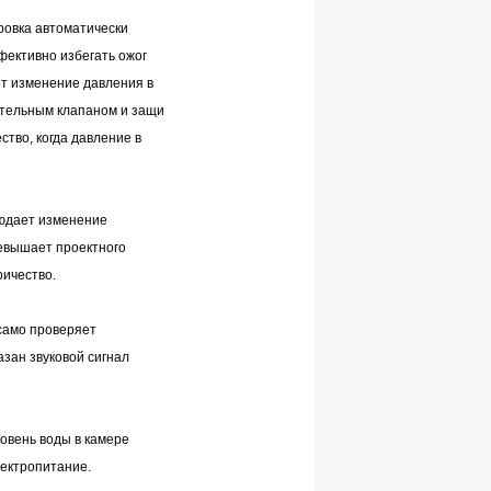
ровка автоматически
фективно избегать ожог
т изменение давления в
ительным клапаном и защи
ство, когда давление в
юдает изменение
ревышает проектного
ричество.
 само проверяет
азан звуковой сигнал
овень воды в камере
лектропитание.