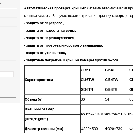
в
Автоматическая проверка крышки
: система автоматически пр
крышки камеры. В случае незаконтривания крышку камеры, сте
- защита от перегрева,
- защита от надостатки воды,
- защита от перенапряжения,
- защита от протокеа и короткого замыкания,
- защита от утечки тока,
- защитные покрытие и крышка камеры против ожога
GI36T
GI54T
G
Характеристики
GI36TW
GI54TW
G
GI36TR
GI54TR
G
Объем (л)
36
54
8
Внешний размер
460*542*1070
460*542*1070
6
(Ш*Д*В)(mm)
Диаметр камеры (мм)
Ф320×530
Ф320×730
Ф