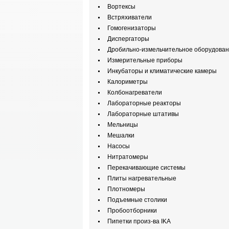
Вортексы
Встряхиватели
Гомогенизаторы
Диспергаторы
Дробильно-измельчительное оборудова
Измерительные приборы
Инкубаторы и климатические камеры
Калориметры
Колбонагреватели
Лабораторные реакторы
Лабораторные штативы
Мельницы
Мешалки
Насосы
Нитратомеры
Перекачивающие системы
Плиты нагревательные
Плотномеры
Подъемные столики
Пробоотборники
Пипетки произ-ва IKA