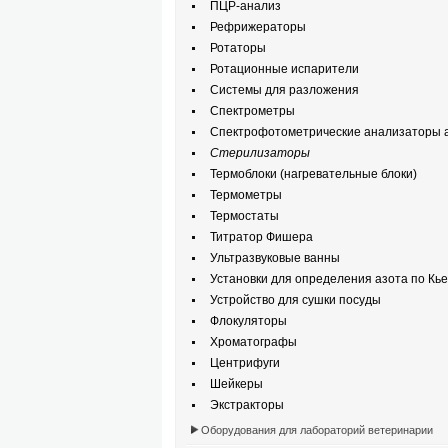
ПЦР-анализ
Рефрижераторы
Ротаторы
Ротационные испарители
Системы для разложения
Спектрометры
Спектрофотометрические анализаторы а
Стерилизаторы
Термоблоки (нагревательные блоки)
Термометры
Термостаты
Титратор Фишера
Ультразвуковые ванны
Установки для определения азота по Кь
Устройство для сушки посуды
Флокуляторы
Хроматографы
Центрифуги
Шейкеры
Экстракторы
Оборудования для лабораторий ветеринарии