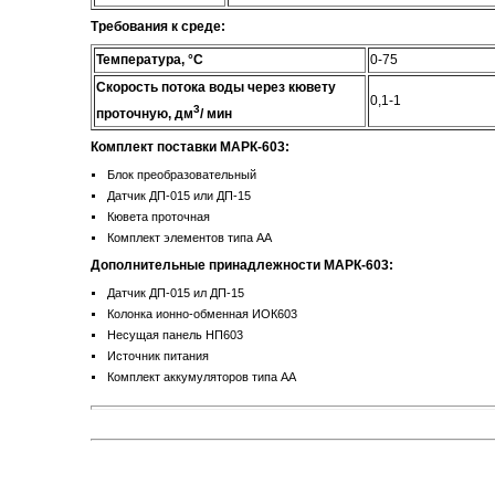
Требования к среде:
Температура,
°C
0-75
Скорость потока воды через кювету
0,1-1
3
проточную, дм
/ мин
Комплект поставки МАРК-603:
Блок преобразовательный
Датчик ДП-015 или ДП-15
Кювета проточная
Комплект элементов типа АА
Дополнительные принадлежности МАРК-603:
Датчик ДП-015 ил ДП-15
Колонка ионно-обменная ИОК603
Несущая панель НП603
Источник питания
Комплект аккумуляторов типа АА