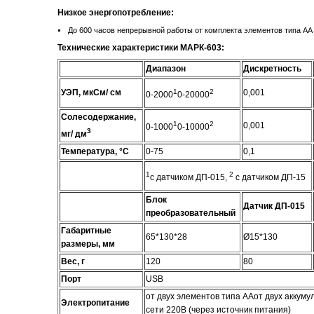
Низкое энергопотребление:
До 600 часов непрерывной работы от комплекта элементов типа АА
Технические характеристики МАРК-603:
Диапазон
Дискретность
УЭП, мкСм/ см
1
2
0,001
0-2000
0-20000
Солесодержание,
1
2
0,001
0-1000
0-10000
3
мг/ дм
Температура,
°C
0-75
0,1
1
2
с датчиком ДП-015,
с датчиком ДП-15
Блок
Датчик ДП-015
преобразовательный
Габаритные
65*130*28
Ø15*130
размеры, мм
Вес, г
120
80
Порт
USB
от двух элементов типа ААот двух аккуму
Электропитание
сети 220В (через источник питания)