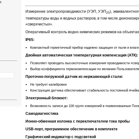
в
Измерение электропроводимости (УЭП, УЭП
), эквивалентно
25
температуры воды и водных растворов, в том числе деионизир
«сверхчистых».
Оперативный контроль водно-химических режимов на объектах
IP65:
Компактный герметичный прибор надежно защищен от пыли и влаги
Двойная автоматическая температурная компенсация (АТК):
Позволяет проводить высокоточные измерения проводимости «све
Выбор коэффициента термокомпенсации по желанию Пользователя
Проточно-погружной датчик из нержавеющей стали:
Не требует калибровки
Конструкция датчика обеспечивает стабильность постоянной ячейк
Электронный блокнот:
Возможность записи до 100 групп измерений в поименованные Пол
Самодиагностика
Ионно-обменная колонка с переключателем тока пробы
USB
-порт, программное обеспечение в комплекте
Графический индикатор с подсветкой