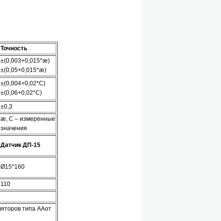
Точность
±(0,003+0,015*æ)
±(0,05+0,015*æ)
±(0,004+0,02*С)
±(0,06+0,02*С)
±0,3
æ, С – измеренные
значения
Датчик ДП-15
Ø15*160
110
ляторов типа ААот