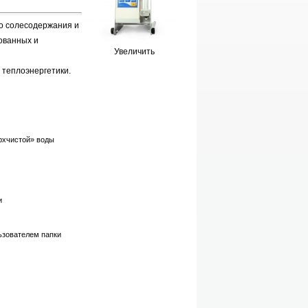
го солесодержания и
ованных и
Увеличить
 теплоэнергетики.
рхчистой» воды
и
ьзователем папки