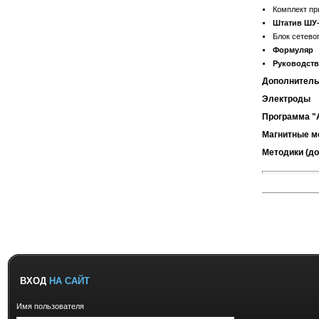
Комплект пр
Штатив ШУ-
Блок сетево
Формуляр
Руководств
Дополнитель
Эл
ектроды
Программа "A
Магнитные м
Методики (д
ВХОД
НА САЙТ
Имя пользователя