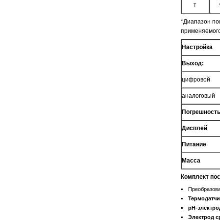
T
*Диапазон по
применяемого
Настройка
Выход:
цифровой
аналоговый
Погрешность
Дисплей
Питание
Масса
Комплект по
Преобразов
Термодатчи
рН-электро
Электрод с