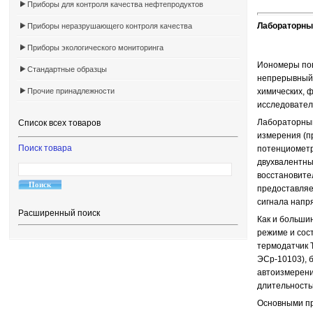
Приборы для контроля качества нефтепродуктов
Лабораторны
Приборы неразрушающего контроля качества
Приборы экологического мониторинга
Иономеры пов
Стандартные образцы
непрерывный 
Прочие принадлежности
химических, ф
исследовател
Лабораторный
Список всех товаров
измерения (пр
Поиск товара
потенциометр
двухвалентны
восстановите
предоставляе
сигнала напр
Расширенный поиск
Как и больши
режиме и сос
термодатчик 
ЭСр-10103), 
автоизмерени
длительность
Основными пр