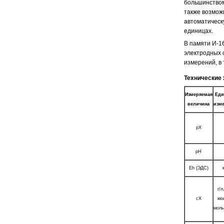
большинством
также возмож
автоматическ
единицах.
В памяти И-1
электродных 
измерений, в 
Технические 
Измеряемая
Ед
величина
изм
pX
pH
Eh (ЭДС)
г/л,
cX
мо
моль