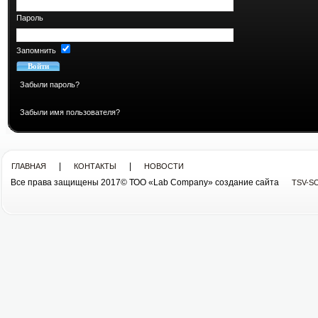
Пароль
Запомнить
Забыли пароль?
Забыли имя пользователя?
|
|
ГЛАВНАЯ
КОНТАКТЫ
НОВОСТИ
Все права защищены 2017© ТОО «Lab Company» cоздание сайта
TSV-S
Все права защищены 2013© ТОО «Lab Company»
cоздание сайта tsv-soft.kz