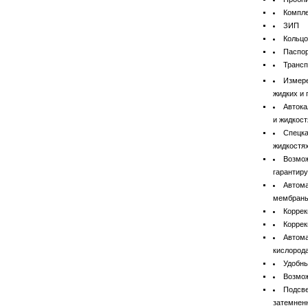
Компле
ЗИП
Кольцо
Паспор
Трансп
Измере
жидких и 
Автока
и жидкост
Спецка
жидкостях
Возмож
гарантиру
Автома
мембраны
Коррек
Коррек
Автома
кислород
Удобны
Возмож
Подсве
затемнен