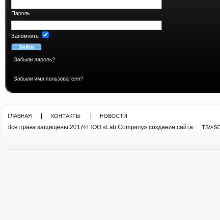
Пароль
Запомнить
Забыли пароль?
Забыли имя пользователя?
|
|
ГЛАВНАЯ
КОНТАКТЫ
НОВОСТИ
Все права защищены 2017© ТОО «Lab Company» cоздание сайта
TSV-S
Все права защищены 2013© ТОО «Lab Company»
cоздание сайта tsv-soft.kz