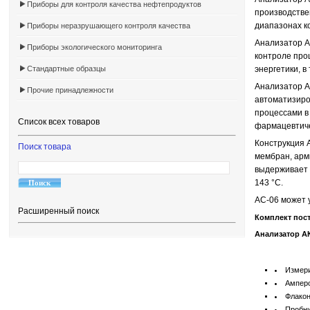
Приборы для контроля качества нефтепродуктов
производстве
диапазонах к
Приборы неразрушающего контроля качества
Анализатор А
Приборы экологического мониторинга
контроле про
Стандартные образцы
энергетики, 
Анализатор А
Прочие принадлежности
автоматизиро
процессами в
Список всех товаров
фармацевтич
Конструкция 
Поиск товара
мембран, арм
выдерживает 
143 °С.
АС-06 может 
Расширенный поиск
Комплект пос
Анализатор А
Измери
Ампер
Флакон
Пробни