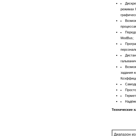
Дискре
режимах 
графическ
Возмож
процесса
Переда
ModBus;
Програ
персонал
Дистан
гальваниче
Возмож
задания 
Коэффицие
Самоди
Просто
Гермет
Надёжн
Технические х
Диапазон из